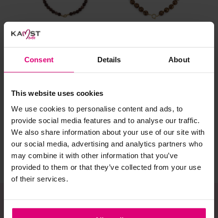
al prima.
Doe de wasmachine niet te vol. Dat voorkomt
kreuken/wrijving.
Gebruik een waszakje voor poreuze materialen en/of
artikelen met kraaltjes/steentjes.
Consent
Details
About
Selecteer het wasgoed op kleur en was met een passend
Sunset Fashion
Sunset Fashion
Sun
wasmiddel.
Ketting met kralen
Ketting kraal panter
Ket
This website uses cookies
har
We use cookies to personalise content and ads, to
Gebreide kledingstukken (met of zonder wol):
€ 19,95
€ 19,95
€ 
provide social media features and to analyse our traffic.
Allereerst: stel het wassen zo lang mogelijk uit.
We also share information about your use of our site with
our social media, advertising and analytics partners who
Was in de wasmachine op een wol-programma. Dit
voorkomt wrijving en pilling.
may combine it with other information that you’ve
provided to them or that they’ve collected from your use
Was zo koud mogelijk.
of their services.
Droog het kledingstuk liggend op een handdoek.
Controleer na het wassen op pilling en scheer het
kledingstuk indien nodig met een kledingtondeuse.