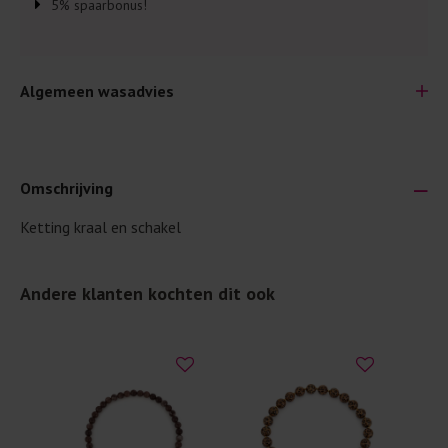
5% spaarbonus!
Algemeen wasadvies
Omschrijving
Ketting kraal en schakel
Je wilt natuurlijk lang plezier hebben van je nieuwe kleding.
Daarom geven wij een aantal algemene was-tips:
Andere klanten kochten dit ook
Lees altijd eerst even het was-etiket.
Was kleding binnenste buiten. Dat beschermt de
buitenkant.
Wees zuinig met wasmiddel. Per kledingstuk is een drupje
genoeg.
Was zo koud mogelijk. Op 20 of 30 graden wassen is vaak