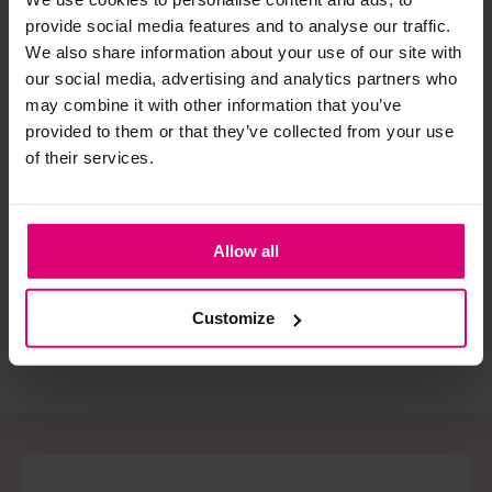
provide social media features and to analyse our traffic.
We also share information about your use of our site with
Strijkijzer/droogtrommel:
our social media, advertising and analytics partners who
Kledingstukken met elastine zijn niet bestand tegen de hitte
may combine it with other information that you’ve
van het strijkijzer en/of de droogtrommel. Ook in veel
provided to them or that they’ve collected from your use
spijkerbroeken is elastine (stretch) verwerkt en mogen dus
of their services.
Rabe
Object
Op
niet gestreken worden en/of in de droogtrommel.
Polo bloem
T-shirt kant
Po
Twijfels? Wij staan klaar voor advies op maat.
€ 22.50
€ 
Allow all
€ 79,99
€ 44.99
€ 
Customize