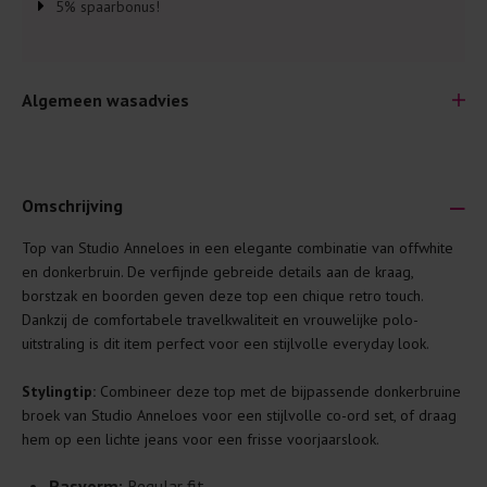
5% spaarbonus!
Algemeen wasadvies
Omschrijving
Top van Studio Anneloes in een elegante combinatie van offwhite
Je wilt natuurlijk lang plezier hebben van je nieuwe kleding.
en donkerbruin. De verfijnde gebreide details aan de kraag,
Daarom geven wij een aantal algemene was-tips:
borstzak en boorden geven deze top een chique retro touch.
Dankzij de comfortabele travelkwaliteit en vrouwelijke polo-
Lees altijd eerst even het was-etiket.
uitstraling is dit item perfect voor een stijlvolle everyday look.
Was kleding binnenste buiten. Dat beschermt de
buitenkant.
Stylingtip:
Combineer deze top met de bijpassende donkerbruine
broek van Studio Anneloes voor een stijlvolle co-ord set, of draag
Wees zuinig met wasmiddel. Per kledingstuk is een drupje
hem op een lichte jeans voor een frisse voorjaarslook.
genoeg.
Was zo koud mogelijk. Op 20 of 30 graden wassen is vaak
Pasvorm:
Regular fit