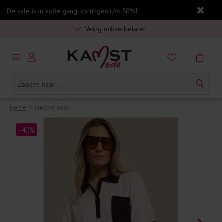
De sale is in volle gang: kortingen t/m 50%!
Gratis verzending in Nederland vanaf €75,-
Veilig online betalen
5% spaarbonus op jouw aankoop
Gratis verzending in Nederland vanaf €75,-
Home
/
Crochet polo
-40%