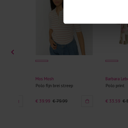
Mos Mosh
Barbara Lebek
Polo fijn brei streep
Polo print
€ 39.99
€ 79.99
€ 33.59
€ 55.99