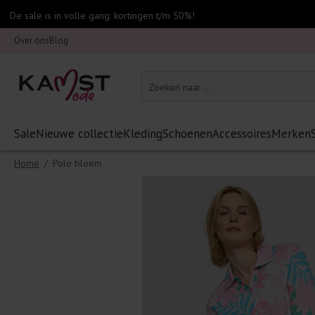
De sale is in volle gang: kortingen t/m 50%!
Over ons
Blog
Sale
Nieuwe collectie
Kleding
Schoenen
Accessoires
Merken
Home
/
Polo bloem