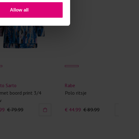
 met elastine zijn niet bestand tegen de hitte
Allow all
ijzer en/of de droogtrommel. Ook in veel
 is elastine (stretch) verwerkt en mogen dus
n worden en/of in de droogtrommel.
 staan klaar voor advies op maat.
to
Rabe
ord print 3/4
Polo ritsje
79.99
€ 44.99
€ 89.99