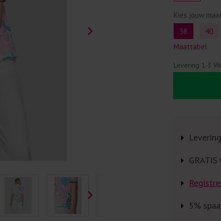
Kies jouw maa
38
40
Maattabel
Levering 1-3 W
Leverin
GRATIS 
Registre
5% spaa