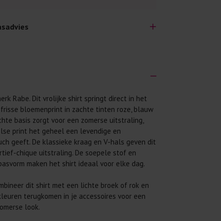
sadvies
erk Rabe. Dit vrolijke shirt springt direct in het
lijk lang plezier hebben van je nieuwe kleding.
 frisse bloemenprint in zachte tinten roze, blauw
wij een aantal algemene was-tips:
chte basis zorgt voor een zomerse uitstraling,
 eerst even het was-etiket.
else print het geheel een levendige en
uch geeft. De klassieke kraag en V-hals geven dit
 binnenste buiten. Dat beschermt de
tief-chique uitstraling. De soepele stof en
asvorm maken het shirt ideaal voor elke dag.
 met wasmiddel. Per kledingstuk is een drupje
mbineer dit shirt met een lichte broek of rok en
 mogelijk. Op 20 of 30 graden wassen is vaak
 kleuren terugkomen in je accessoires voor een
omerse look.