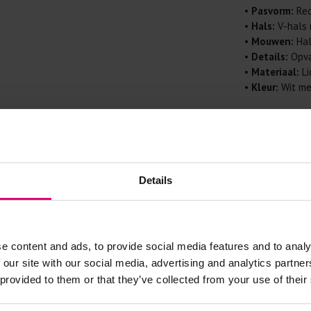
Doe de wasm
•
Pasvorm:
Rec
kreuken/wrij
•
Hals:
V-hals 
Gebruik een
•
Mouwen:
Hal
artikelen m
•
Details:
Opva
•
Materiaal:
Li
Selecteer h
wasmiddel.
•
Kleur:
Wit me
Specificaties
Gebreide kle
Allereerst: 
100% katoen
Was in de 
Details
voorkomt wri
Was zo koud
Droog het k
e content and ads, to provide social media features and to analy
Controleer 
 our site with our social media, advertising and analytics partn
kledingstuk
- 50
%
- 50
%
 provided to them or that they’ve collected from your use of their
Strijkijzer/