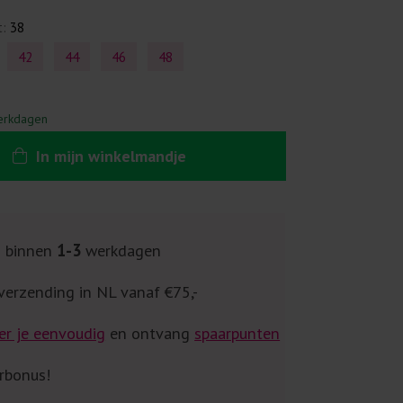
t:
38
42
44
46
48
erkdagen
In
mijn
winkelmandje
g binnen
1-3
werkdagen
verzending in NL vanaf €75,-
er je eenvoudig
en ontvang
spaarpunten
rbonus!