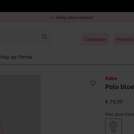
Veilig online betalen
5% spaarbonus op jouw aankoop
Gratis verzending in Nederland vanaf €75,-
Cadeaubon
Modesh
Shop op thema
Rabe
Polo blo
€ 79,99
Kies jouw kleu