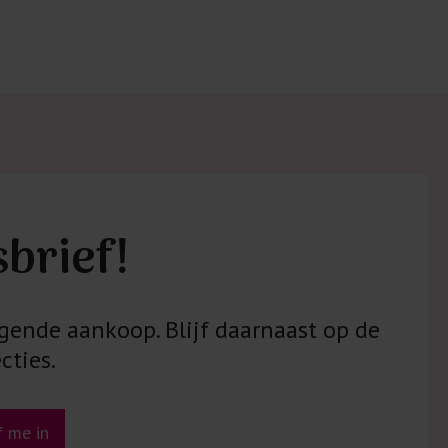
sbrief!
gende aankoop. Blijf daarnaast op de
cties.
jf me in