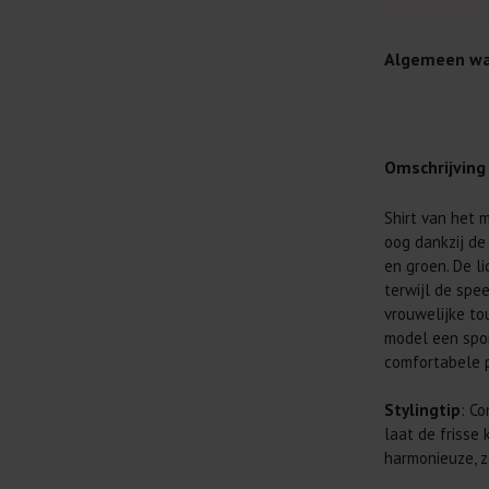
Algemeen wa
Omschrijving
Shirt van het m
Je wilt natuur
oog dankzij de
Daarom geven 
en groen. De li
Lees altijd
terwijl de spe
vrouwelijke to
Was kleding
model een spor
buitenkant.
comfortabele p
Wees zuinig
genoeg.
Stylingtip
: Co
Was zo koud
laat de frisse
al prima.
harmonieuze, z