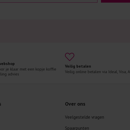
 webshop
Veilig betalen
voor je klaar met een kopje koffie 
Veilig online betalen via Ideal, Visa,
ling advies
s
Over ons
Veelgestelde vragen
Spaarpunten