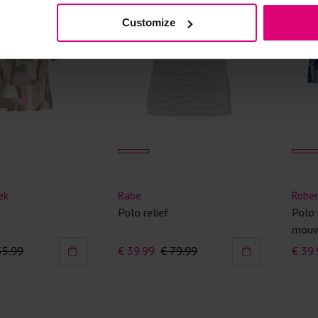
Kledingstukken
Customize
van het strijk
spijkerbroeken
niet gestreke
Twijfels? Wij
Rabe
Roberto Sar
Polo relief
Polo met bo
mouw
€ 39.99
€ 79.99
€ 39.99
€ 