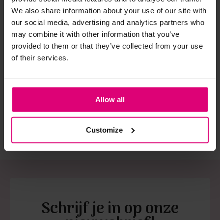
We also share information about your use of our site with
our social media, advertising and analytics partners who
Strijkijzer/droogtrommel:
may combine it with other information that you’ve
Kledingstukken met elastine zijn niet bestand tegen de hitte
provided to them or that they’ve collected from your use
Enjoy
Enjoy
Enj
van het strijkijzer en/of de droogtrommel. Ook in veel
of their services.
Blouson mouwloos
Blouson mouwloos
Blo
spijkerbroeken is elastine (stretch) verwerkt en mogen dus
blad
niet gestreken worden en/of in de droogtrommel.
€ 
€ 39,99
€ 39,99
Twijfels? Wij staan klaar voor advies op maat.
€ 
Allow all
Customize
Schrijf je in op onze