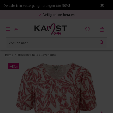
De sale is in volle gang: kortingen t/m 50%!
Gratis verzending in Nederland vanaf €75,-
Veilig online betalen
5% spaarbonus op jouw aankoop
Gratis verzending in Nederland vanaf €75,-
Home
/
Blouson v-hals allover print
-40%