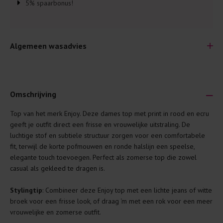
5% spaarbonus!
Algemeen wasadvies
Omschrijving
Top van het merk Enjoy. Deze dames top met print in rood en ecru
Je wilt natuurlijk lang plezier hebben van je nieuwe kleding.
geeft je outfit direct een frisse en vrouwelijke uitstraling. De
Daarom geven wij een aantal algemene was-tips:
luchtige stof en subtiele structuur zorgen voor een comfortabele
fit, terwijl de korte pofmouwen en ronde halslijn een speelse,
Lees altijd eerst even het was-etiket.
elegante touch toevoegen. Perfect als zomerse top die zowel
Was kleding binnenste buiten. Dat beschermt de
casual als gekleed te dragen is.
buitenkant.
Stylingtip
: Combineer deze Enjoy top met een lichte jeans of witte
Wees zuinig met wasmiddel. Per kledingstuk is een drupje
broek voor een frisse look, of draag ‘m met een rok voor een meer
genoeg.
vrouwelijke en zomerse outfit.
Was zo koud mogelijk. Op 20 of 30 graden wassen is vaak