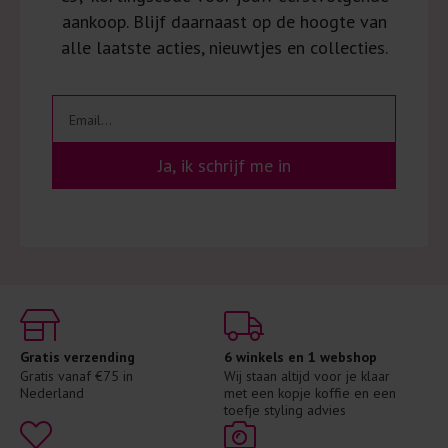
aankoop. Blijf daarnaast op de hoogte van
alle laatste acties, nieuwtjes en collecties.
Ja, ik schrijf me in
Gratis verzending
6 winkels en 1 webshop
Gratis vanaf €75 in 
Wij staan altijd voor je klaar 
Nederland
met een kopje koffie en een 
toefje styling advies