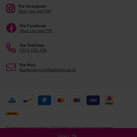
Via Instagram
Stuur ons een DM
Via Facebook
Stuur ons een PM
Via Telefoon
0524 700 208
Via Mail
klantenservice@kamstmode.nl
Algemene voorwaarden
Disclaimer
Ons privacy statement
Copyright © 2026. All Rights Reserved | Powered by
Tilroy
Filters