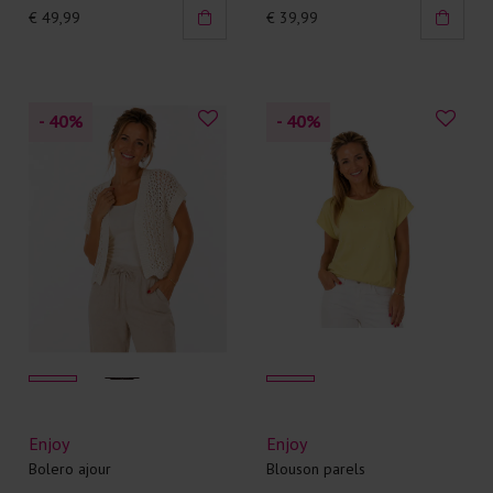
€ 49,99
€ 39,99
- 40
%
- 40
%
Enjoy
Enjoy
Bolero ajour
Blouson parels