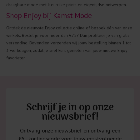
draagbare mode met kleurrijke prints en eigentijdse ontwerpen.
Shop Enjoy bij Kamst Mode
Ontdek de nieuwste Enjoy collectie online of bezoek één van onze
winkels. Bestel je voor meer dan €75? Dan profiteer je van gratis
verzending. Bovendien verzenden wij jouw bestelling binnen 1 tot
3 werkdagen, zodat je snel kunt genieten van jouw nieuwe Enjoy
favorieten.
Schrijf je in op onze
nieuwsbrief!
Ontvang onze nieuwsbrief en ontvang een
€5,- kortingscode voor jouw eerstvolgende