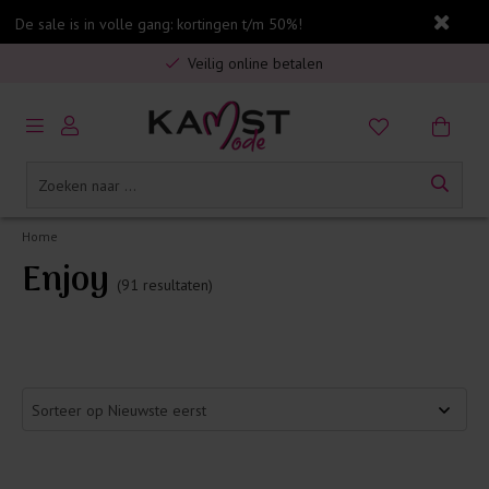
De sale is in volle gang: kortingen t/m 50%!
Gratis verzending in Nederland vanaf €75,-
Veilig online betalen
5% spaarbonus op jouw aankoop
Gratis verzending in Nederland vanaf €75,-
Home
Enjoy
(91 resultaten)