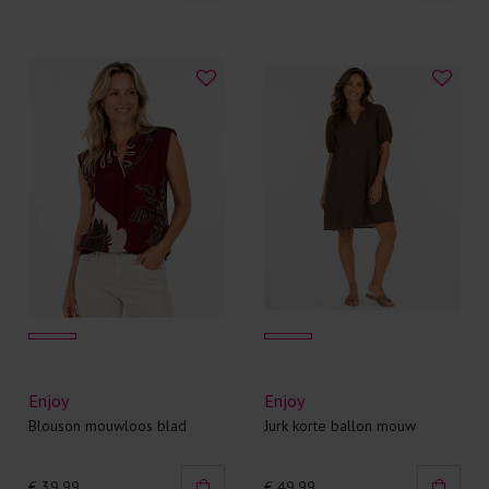
Enjoy
Enjoy
Blouson mouwloos blad
Jurk korte ballon mouw
€ 39,99
€ 49,99