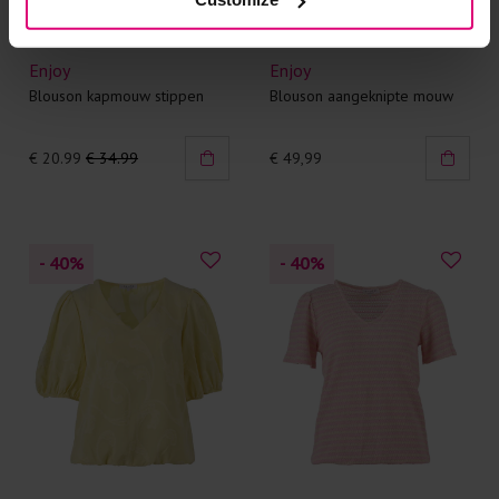
Enjoy
Enjoy
Blouson kapmouw stippen
Blouson aangeknipte mouw
€ 20.99
€ 34.99
€ 49,99
- 40
%
- 40
%