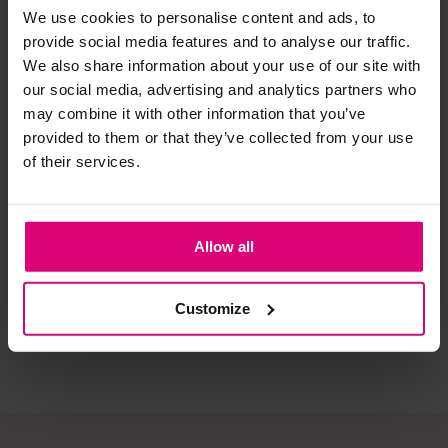
We use cookies to personalise content and ads, to
provide social media features and to analyse our traffic.
Strijkijzer/droogtrommel:
We also share information about your use of our site with
Kledingstukken met elastine zijn niet bestand tegen de hitte
our social media, advertising and analytics partners who
van het strijkijzer en/of de droogtrommel. Ook in veel
may combine it with other information that you’ve
spijkerbroeken is elastine (stretch) verwerkt en mogen dus
provided to them or that they’ve collected from your use
niet gestreken worden en/of in de droogtrommel.
of their services.
Twijfels? Wij staan klaar voor advies op maat.
Enjoy
Enjoy
Neo
ge
Blouse drawstring
Blouse drawstring
Blo
po
Allow all
€ 
€ 49,99
€ 44,99
€ 
Customize