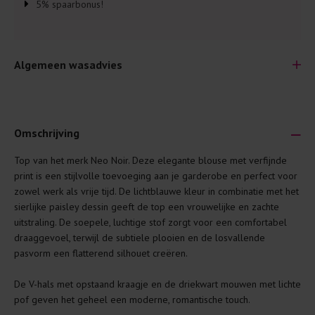
5% spaarbonus!
Algemeen wasadvies
Omschrijving
Top van het merk Neo Noir. Deze elegante blouse met verfijnde
Je wilt natuurlijk lang plezier hebben van je nieuwe kleding.
print is een stijlvolle toevoeging aan je garderobe en perfect voor
Daarom geven wij een aantal algemene was-tips:
zowel werk als vrije tijd. De lichtblauwe kleur in combinatie met het
sierlijke paisley dessin geeft de top een vrouwelijke en zachte
Lees altijd eerst even het was-etiket.
uitstraling. De soepele, luchtige stof zorgt voor een comfortabel
Was kleding binnenste buiten. Dat beschermt de
draaggevoel, terwijl de subtiele plooien en de losvallende
buitenkant.
pasvorm een flatterend silhouet creëren.
Wees zuinig met wasmiddel. Per kledingstuk is een drupje
De V-hals met opstaand kraagje en de driekwart mouwen met lichte
genoeg.
pof geven het geheel een moderne, romantische touch.
Was zo koud mogelijk. Op 20 of 30 graden wassen is vaak