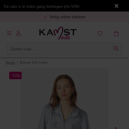
De sale is in volle gang: kortingen t/m 50%!
Gratis verzending in Nederland vanaf €75,-
Veilig online betalen
5% spaarbonus op jouw aankoop
Gratis verzending in Nederland vanaf €75,-
Home
/
Blouse 3/4 mouw
-50%