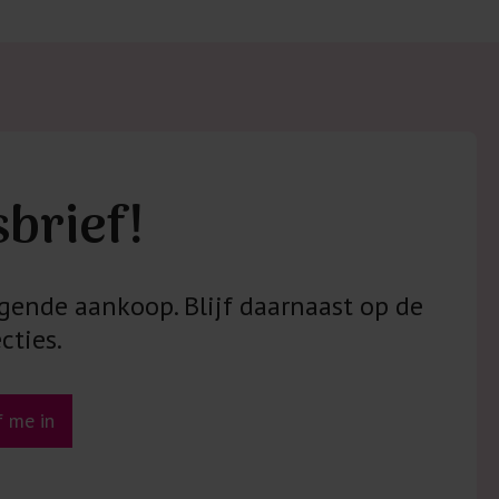
 met elastine zijn niet bestand tegen de hitte
ijzer en/of de droogtrommel. Ook in veel
 is elastine (stretch) verwerkt en mogen dus
n worden en/of in de droogtrommel.
 staan klaar voor advies op maat.
sbrief!
gende aankoop. Blijf daarnaast op de
cties.
jf me in