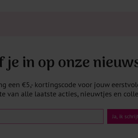
Kledingstukken
van het strijk
spijkerbroeken
niet gestreke
Twijfels? Wij
f je in op onze nieuw
 een €5,- kortingscode voor jouw eerstvol
e van alle laatste acties, nieuwtjes en colle
Ja, ik schri