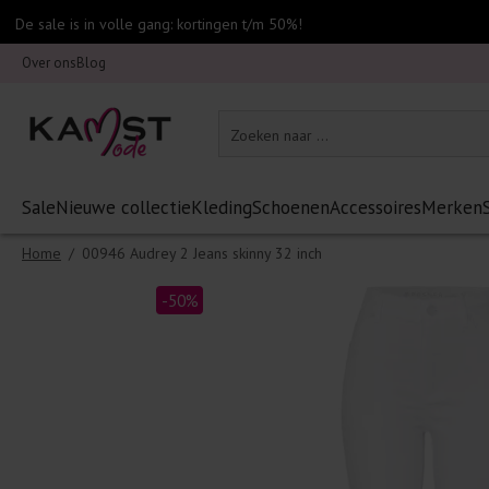
De sale is in volle gang: kortingen t/m 50%!
Over ons
Blog
Sale
Nieuwe collectie
Kleding
Schoenen
Accessoires
Merken
Home
/
00946 Audrey 2 Jeans skinny 32 inch
-50%