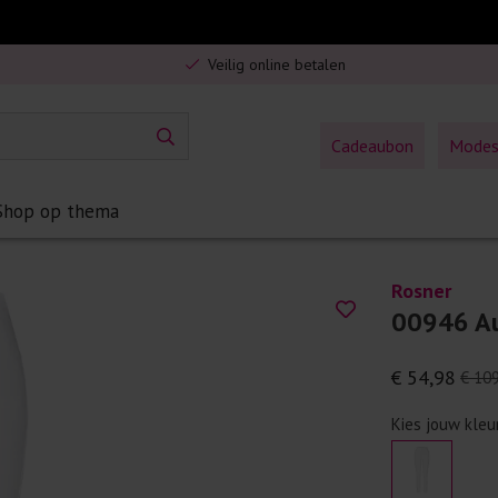
Gratis verzending in Nederland vanaf €75,-
Veilig online betalen
5% spaarbonus op jouw aankoop
Gratis verzending in Nederland vanaf €75,-
Cadeaubon
Mode
Shop op thema
Rosner
00946 Au
€ 54,98
€ 10
Kies jouw kleu