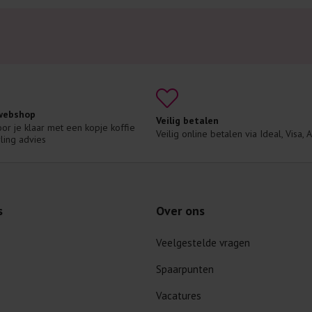
 webshop
Veilig betalen
voor je klaar met een kopje koffie 
Veilig online betalen via Ideal, Visa,
ling advies
s
Over ons
Veelgestelde vragen
Spaarpunten
Vacatures