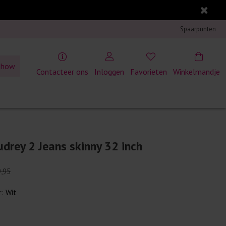
Spaarpunten
show
Contacteer ons
Inloggen
Favorieten
Winkelmandje
drey 2 Jeans skinny 32 inch
9,95
r:
Wit