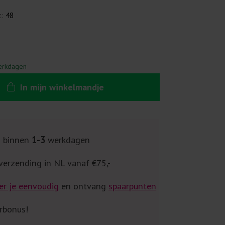
t:
48
erkdagen
In
mijn
winkelmandje
g binnen
1-3
werkdagen
verzending in NL vanaf €75,-
er je eenvoudig
en ontvang
spaarpunten
rbonus!