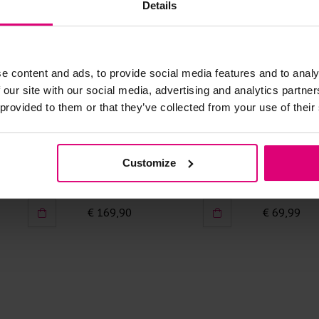
Doe de wasm
Details
kreuken/wrij
Gebruik een
artikelen m
e content and ads, to provide social media features and to analy
Selecteer h
wasmiddel.
 our site with our social media, advertising and analytics partn
 provided to them or that they’ve collected from your use of their
Gebreide kle
Allereerst: 
Cambio
Geisha
Customize
Jeans frontpockets a-lijn
Jeans short
Was in de 
voorkomt wri
€ 169,90
€ 69,99
Was zo koud
Droog het k
Controleer 
kledingstuk
Strijkijzer/