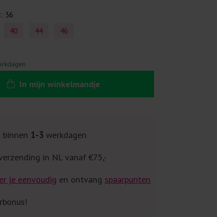
t:
36
40
44
46
erkdagen
In
mijn
winkelmandje
g binnen
1-3
werkdagen
verzending in NL vanaf €75,-
er je eenvoudig
en ontvang
spaarpunten
rbonus!