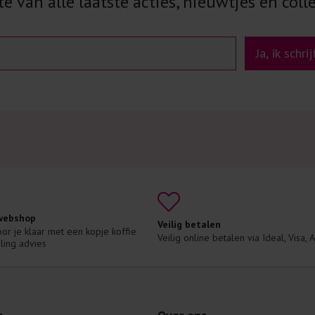
e van alle laatste acties, nieuwtjes en colle
Ja, ik schri
 webshop
Veilig betalen
voor je klaar met een kopje koffie 
Veilig online betalen via Ideal, Visa,
ling advies