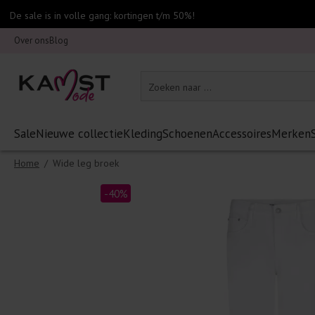
De sale is in volle gang: kortingen t/m 50%!
Over ons
Blog
Sale
Nieuwe collectie
Kleding
Schoenen
Accessoires
Merken
Home
/
Wide leg broek
-40%