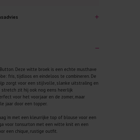
sadvies
lijk lang plezier hebben van je nieuwe kleding.
Button. Deze witte broek is een echte musthave
wij een aantal algemene was-tips:
be: fris, tijdloos en eindeloos te combineren. De
 eerst even het was-etiket.
jp zorgt voor een stijlvolle, slanke uitstraling en
e stretch zit hij ook nog eens heerlijk
 binnenste buiten. Dat beschermt de
erfect voor het voorjaar en de zomer, maar
le jaar door een topper.
 met wasmiddel. Per kledingstuk is een drupje
ag ‘m met een kleurrijke top of blouse voor een
 mogelijk. Op 20 of 30 graden wassen is vaak
f ga voor tonsurton met een witte knit en een
or een chique, rustige outfit.