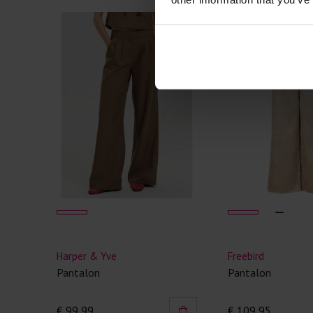
Harper & Yve
Freebird
Pantalon
Pantalon
€ 99,99
€ 109,95