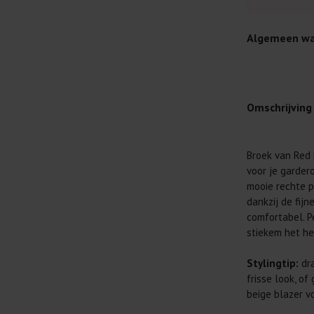
Algemeen wa
Omschrijving
Je wilt natuur
Broek van Red 
Daarom geven 
voor je gardero
Lees altijd
mooie rechte pi
dankzij de fijn
Was kleding
comfortabel. P
buitenkant.
stiekem het he
Wees zuinig
genoeg.
Stylingtip:
dra
Was zo koud
frisse look, o
al prima.
beige blazer vo