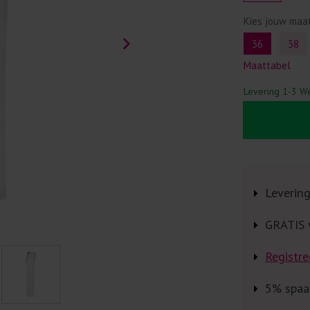
Kies jouw maa
36
38
Maattabel
Levering 1-3 W
Leverin
GRATIS 
Registre
5% spaa