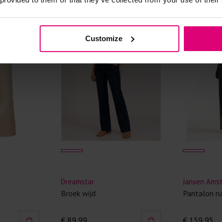
Kledingstukken
van het strijk
Customize
spijkerbroeken
niet gestreke
Twijfels? Wij
Dreamstar
Jansen Ams
Broek wijd
Pantalon ru
€ 89,99
€ 159,95