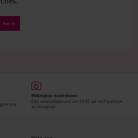
cties.
jf me in
Wekelijkse modeshows
Elke woensdagavond om 19:30 uur via Facebook 
 Apple pay
en Instagram