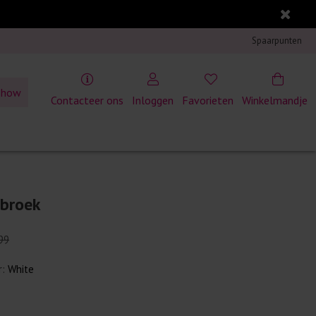
Spaarpunten
show
Contacteer ons
Inloggen
Favorieten
Winkelmandje
 broek
99
r:
White