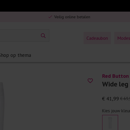
Gratis verzending in Nederland vanaf €75,-
Veilig online betalen
5% spaarbonus op jouw aankoop
Gratis verzending in Nederland vanaf €75,-
Cadeaubon
Mode
Shop op thema
Red Button
Wide leg
€ 41,99
€ 69,
Kies jouw kleu