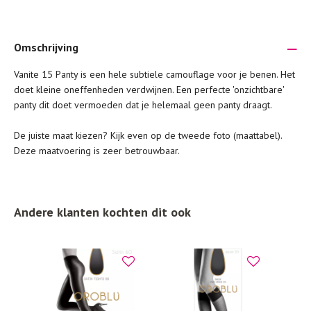
Omschrijving
Vanite 15 Panty is een hele subtiele camouflage voor je benen. Het
Je wilt natuurlijk lang plezier hebben van je nieuwe kleding.
doet kleine oneffenheden verdwijnen. Een perfecte 'onzichtbare'
Daarom geven wij een aantal algemene was-tips:
panty dit doet vermoeden dat je helemaal geen panty draagt.
Lees altijd eerst even het was-etiket.
De juiste maat kiezen? Kijk even op de tweede foto (maattabel).
Was kleding binnenste buiten. Dat beschermt de
Deze maatvoering is zeer betrouwbaar.
buitenkant.
Wees zuinig met wasmiddel. Per kledingstuk is een drupje
genoeg.
Andere klanten kochten dit ook
Was zo koud mogelijk. Op 20 of 30 graden wassen is vaak
al prima.
Doe de wasmachine niet te vol. Dat voorkomt
kreuken/wrijving.
Gebruik een waszakje voor poreuze materialen en/of
artikelen met kraaltjes/steentjes.