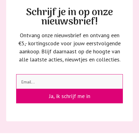
spijkerbroeken is elastine (stretch) verwerkt en mogen dus
Schrijf je in op onze
niet gestreken worden en/of in de droogtrommel.
nieuwsbrief!
Twijfels? Wij staan klaar voor advies op maat.
Ontvang onze nieuwsbrief en ontvang een
€5,- kortingscode voor jouw eerstvolgende
aankoop. Blijf daarnaast op de hoogte van
alle laatste acties, nieuwtjes en collecties.
Ja, ik schrijf me in