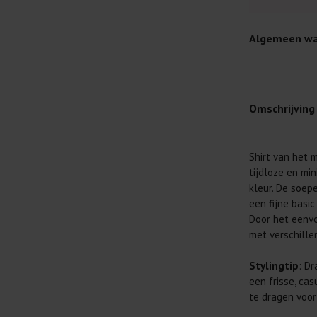
Algemeen wa
Omschrijving
Je wilt natuur
Shirt van het m
Daarom geven 
tijdloze en mi
Lees altijd
kleur. De soep
een fijne basi
Was kleding
Door het eenvo
buitenkant.
met verschillen
Wees zuinig
genoeg.
Stylingtip
: Dr
Was zo koud
een frisse, ca
al prima.
te dragen voor