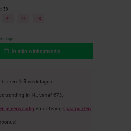
t:
38
44
46
48
erkdagen
In
mijn
winkelmandje
g binnen
1-3
werkdagen
verzending in NL vanaf €75,-
er je eenvoudig
en ontvang
spaarpunten
rbonus!