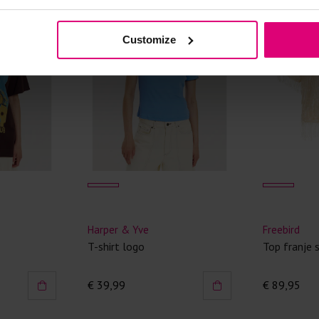
Kledingstukken
Customize
van het strijk
spijkerbroeken
niet gestreke
Twijfels? Wij
Harper & Yve
Freebird
T-shirt logo
Top franje 
€ 39,99
€ 89,95