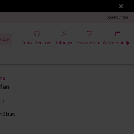
Spaarpunten
show
Contacteer ons
Inloggen
Favorieten
Winkelmandje
rto
ffen
99
r:
Blauw