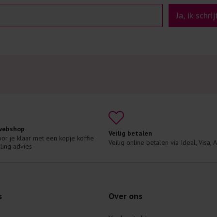
Ja, ik schri
 webshop
Veilig betalen
voor je klaar met een kopje koffie 
Veilig online betalen via Ideal, Visa,
ling advies
s
Over ons