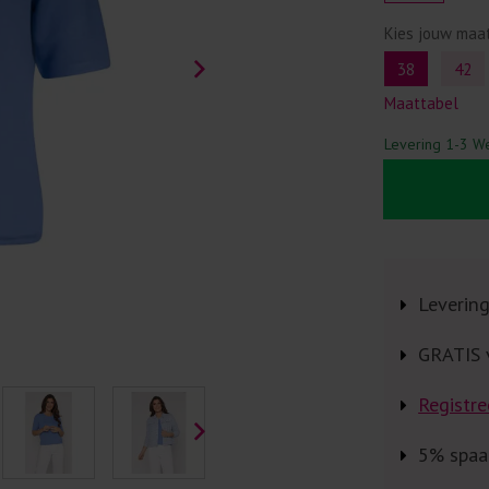
Kies jouw maa
38
42
Maattabel
Levering 1-3 W
Leverin
GRATIS 
Registre
5% spaa