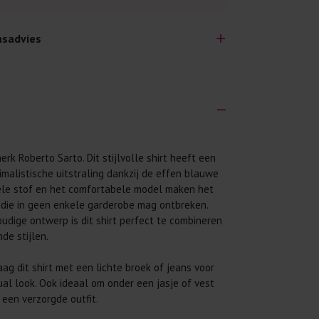
sadvies
lijk lang plezier hebben van je nieuwe kleding.
erk Roberto Sarto. Dit stijlvolle shirt heeft een
wij een aantal algemene was-tips:
nimalistische uitstraling dankzij de effen blauwe
 eerst even het was-etiket.
ele stof en het comfortabele model maken het
c die in geen enkele garderobe mag ontbreken.
 binnenste buiten. Dat beschermt de
udige ontwerp is dit shirt perfect te combineren
de stijlen.
 met wasmiddel. Per kledingstuk is een drupje
aag dit shirt met een lichte broek of jeans voor
 mogelijk. Op 20 of 30 graden wassen is vaak
sual look. Ook ideaal om onder een jasje of vest
 een verzorgde outfit.