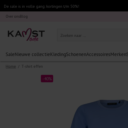
De sale is in volle gang: kortingen t/m 50%!
Over ons
Blog
Sale
Nieuwe collectie
Kleding
Schoenen
Accessoires
Merken
Home
/
T-shirt effen
-40%