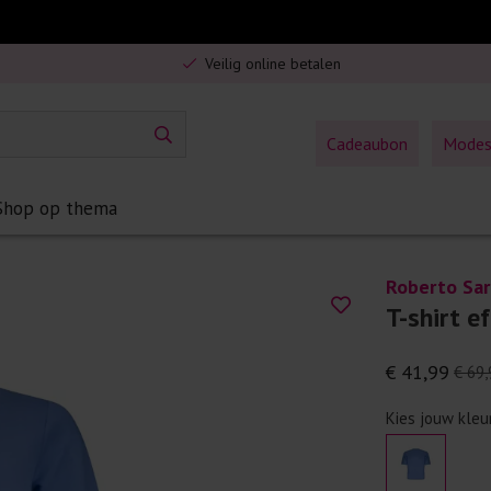
Gratis verzending in Nederland vanaf €75,-
Veilig online betalen
5% spaarbonus op jouw aankoop
Gratis verzending in Nederland vanaf €75,-
Cadeaubon
Mode
Shop op thema
Roberto Sa
T-shirt e
€ 41,99
€ 69,
Kies jouw kleu