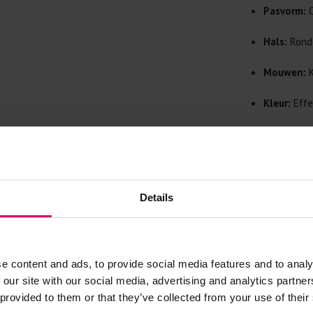
Doe de wasm
Pasvorm:
C
kreuken/wrij
Gebruik een
Hals:
Rond
artikelen m
Mouwen:
K
Selecteer h
wasmiddel.
Kleur:
Effe
Gebreide kle
Materiaal:
Allereerst: 
Stijl:
Tijdl
Was in de 
voorkomt wri
Merk:
Robe
Details
Was zo koud
Droog het k
Controleer 
e content and ads, to provide social media features and to analy
kledingstuk
 our site with our social media, advertising and analytics partn
 provided to them or that they’ve collected from your use of their
Strijkijzer/