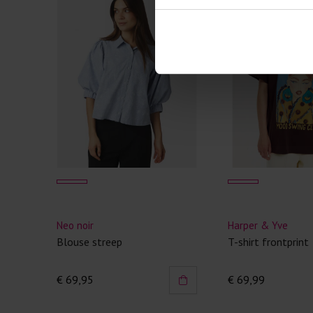
Neo noir
Harper & Yve
Blouse streep
T-shirt frontprint
€ 69,95
€ 69,99