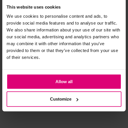
This website uses cookies
Strijkijzer/droogtrommel:
We use cookies to personalise content and ads, to
provide social media features and to analyse our traffic.
Kledingstukken met elastine zijn niet bestand tegen de hitte
We also share information about your use of our site with
van het strijkijzer en/of de droogtrommel. Ook in veel
our social media, advertising and analytics partners who
spijkerbroeken is elastine (stretch) verwerkt en mogen dus
may combine it with other information that you’ve
niet gestreken worden en/of in de droogtrommel.
provided to them or that they’ve collected from your use
Twijfels? Wij staan klaar voor advies op maat.
of their services.
Harper & Yve
Freebird
Po
Allow all
t
T-shirt logo
Top franje strass
T-s
ove
Customize
€ 39,99
€ 89,95
€ 