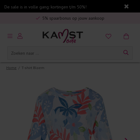
De sale is in volle gang: kortingen t/m 50%!
Veilig online betalen
5% spaarbonus op jouw aankoop
Gratis verzending in Nederland vanaf €75,-
Home
/
T-shirt Bloem