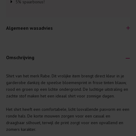
5% spaarbonus!
Algemeen wasadvies
Omschrijving
Je wilt natuurlijk lang plezier hebben van je nieuwe kleding.
Shirt van het merk
Rabe
. Dit vrolijke item brengt direct kleur in je
Daarom geven wij een aantal algemene was-tips:
garderobe dankzij de speelse bloemenprint in frisse tinten blauw,
rood en groen op een lichte ondergrond. De luchtige uitstraling en
Lees altijd eerst even het was-etiket.
zachte stof maken het een ideaal shirt voor zonnige dagen.
Was kleding binnenste buiten. Dat beschermt de
buitenkant.
Het shirt heeft een comfortabele, licht losvallende pasvorm en een
ronde hals. De korte mouwen zorgen voor een casual en
Wees zuinig met wasmiddel. Per kledingstuk is een drupje
draagbaar silhouet, terwijl de print zorgt voor een opvallend en
genoeg.
zomers karakter.
Was zo koud mogelijk. Op 20 of 30 graden wassen is vaak