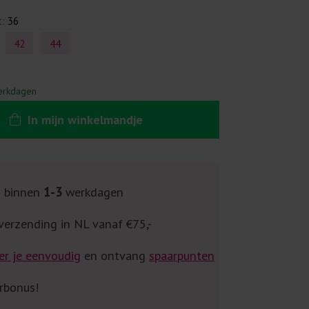
t:
36
42
44
erkdagen
In
mijn
winkelmandje
g binnen
1-3
werkdagen
verzending in NL vanaf €75,-
er je eenvoudig
en ontvang
spaarpunten
rbonus!