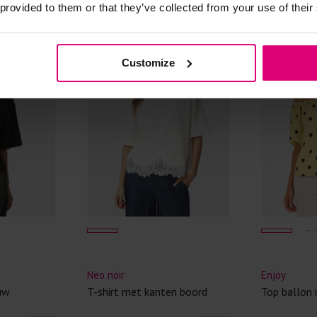
 provided to them or that they’ve collected from your use of their
Kledingstukken
van het strijk
- 30
%
spijkerbroeken
Customize
niet gestreke
Twijfels? Wij
Neo noir
Enjoy
uw
T-shirt met kanten boord
Top ballon 