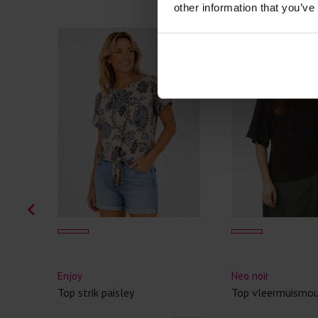
other information that you’ve
Enjoy
Neo noir
Top strik paisley
Top vleermuismo