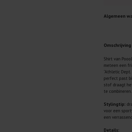
Algemeen wa
Omschrijving
Shirt van Poool
Je wilt natuur
meteen een fri
Daarom geven 
“Athletic Dept.
Lees altijd
perfect past bi
stof draagt he
Was kleding
te combineren.
buitenkant.
Wees zuinig
Stylingtip:
dra
genoeg.
voor een sport
Was zo koud
een verrassend 
al prima.
Details: