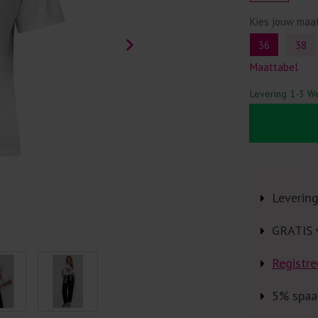
Kies jouw maa
36
38
Maattabel
Levering 1-3 W
Leverin
GRATIS 
Registre
5% spaa