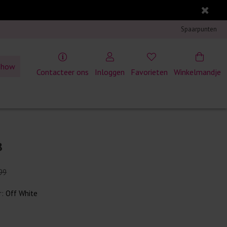
Spaarpunten
show
Contacteer ons
Inloggen
Favorieten
Winkelmandje
8
99
r:
Off White