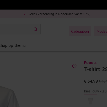
5% spaarbonus op jouw aankoop
Gratis verzending in Nederland vanaf €75,-
Veilig online betalen
5% spaarbonus op jouw aankoop
Cadeaubon
Mode
Gratis verzending in Nederland vanaf €75,-
Shop op thema
Poools
T-shirt 2
€ 34,99
€ 69,
Kies jouw kleu