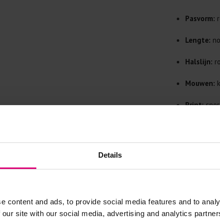
Doe de wasm
kreuken/wrij
Pasvorm:
r
Gebruik een
artikelen m
Lengte:
no
Selecteer h
wasmiddel.
Halslijn:
ro
Mouwen:
k
Gebreide kle
Print:
sport
Allereerst: 
Was in de 
Kleur:
wit 
voorkomt wri
Was zo koud
Materiaal:
Details
Droog het k
Details:
ti
Controleer 
kledingstuk
e content and ads, to provide social media features and to analy
 our site with our social media, advertising and analytics partn
Strijkijzer/