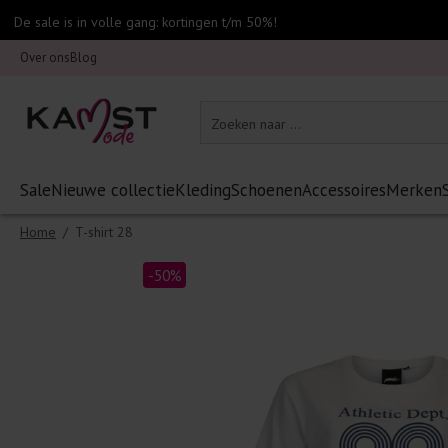
De sale is in volle gang: kortingen t/m 50%!
Over ons
Blog
Sale
Nieuwe collectie
Kleding
Schoenen
Accessoires
Merken
Home
/
T-shirt 28
-50%