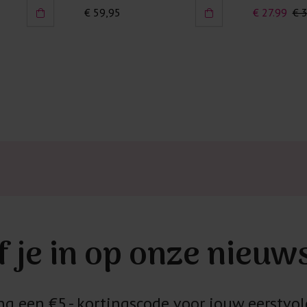
€ 59,95
€ 27.99
€ 
f je in op onze nieuw
 een €5,- kortingscode voor jouw eerstvol