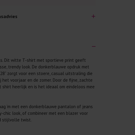
sadvies
s. Dit witte T-shirt met sportieve print geeft
lijk lang plezier hebben van je nieuwe kleding.
sse, trendy look. De donkerblauwe opdruk met
wij een aantal algemene was-tips:
 28” zorgt voor een stoere, casual uitstraling die
 eerst even het was-etiket.
j het voorjaar en de zomer. Door de fijne, zachte
t shirt heerlijk en is het ideaal om eindeloos mee
 binnenste buiten. Dat beschermt de
 met wasmiddel. Per kledingstuk is een drupje
ag ‘m met een donkerblauwe pantalon of jeans
y-chic look, of combineer met een blazer voor
 mogelijk. Op 20 of 30 graden wassen is vaak
stijlvolle twist.