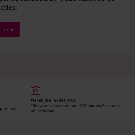
cties.
jf me in
Wekelijkse modeshows
Elke woensdagavond om 19:30 uur via Facebook 
 Apple pay
en Instagram