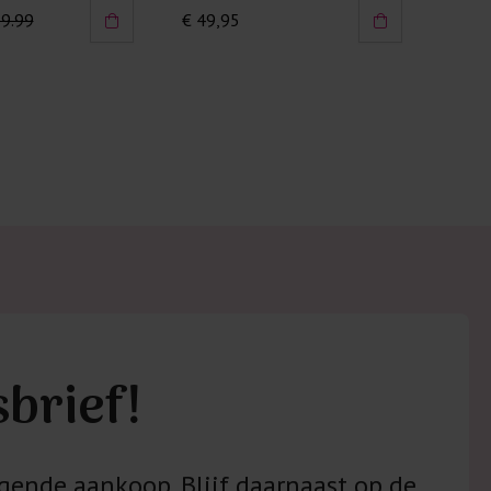
39.99
€ 49,95
€ 19
sbrief!
gende aankoop. Blijf daarnaast op de