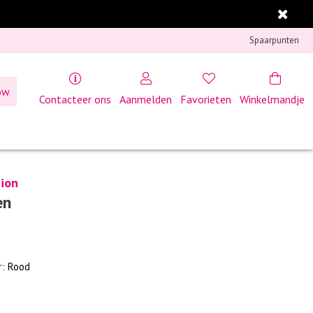
Spaarpunten
ow
Contacteer ons
Aanmelden
Favorieten
Winkelmandje
ion
en
r:
Rood