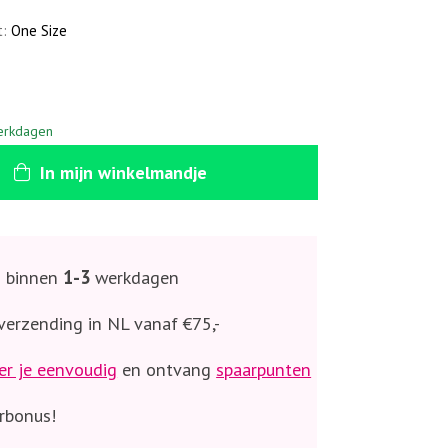
t:
One Size
erkdagen
In
mijn
winkelmandje
g binnen
1-3
werkdagen
verzending in NL vanaf €75,-
er je eenvoudig
en ontvang
spaarpunten
rbonus!