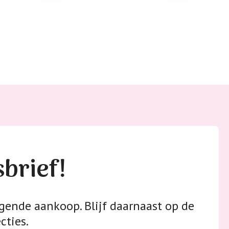
 met elastine zijn niet bestand tegen de hitte
ijzer en/of de droogtrommel. Ook in veel
 is elastine (stretch) verwerkt en mogen dus
n worden en/of in de droogtrommel.
 staan klaar voor advies op maat.
sbrief!
gende aankoop. Blijf daarnaast op de
cties.