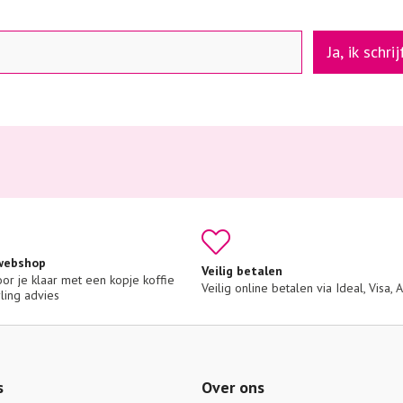
Ja, ik schri
 webshop
Veilig betalen
voor je klaar met een kopje koffie 
Veilig online betalen via Ideal, Visa,
ling advies
s
Over ons