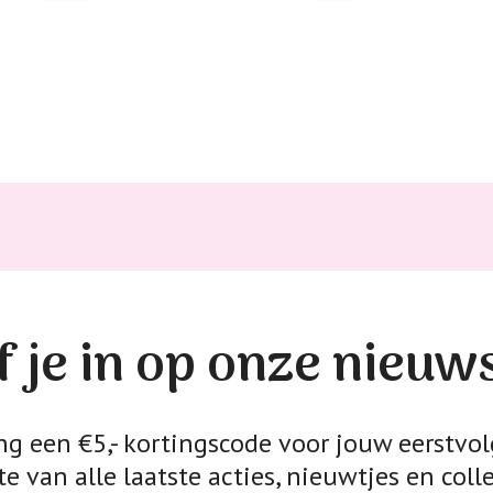
Kledingstukken
van het strijk
spijkerbroeken
niet gestreke
Twijfels? Wij
f je in op onze nieuw
 een €5,- kortingscode voor jouw eerstvol
e van alle laatste acties, nieuwtjes en colle