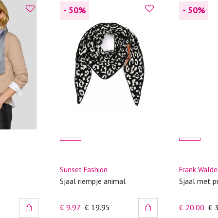
- 50
%
- 50
%
kreuken/wrij
Gebruik een
artikelen m
Selecteer h
wasmiddel.
Gebreide kle
Allereerst: 
Was in de 
voorkomt wri
Was zo koud
Droog het k
Sunset Fashion
Frank Walde
Controleer 
Sjaal riempje animal
Sjaal met p
kledingstuk
€ 9.97
€ 19.95
€ 20.00
€ 
Strijkijzer/