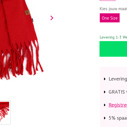
Kies jouw maa
One Size
Levering 1-3 W
Leverin
GRATIS 
Registre
5% spaa