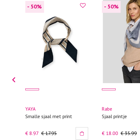
- 50
%
- 50
%
YAYA
Rabe
Smalle sjaal met print
Sjaal printje
€ 8.97
€ 17.95
€ 18.00
€ 35.99