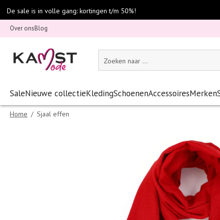
De sale is in volle gang: kortingen t/m 50%!
Over ons
Blog
Sale
Nieuwe collectie
Kleding
Schoenen
Accessoires
Merken
Home
/
Sjaal effen