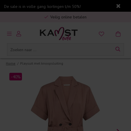
De sale is in volle gang: kortingen t/m 50%!
Gratis verzending in Nederland vanaf €75,-
Veilig online betalen
5% spaarbonus op jouw aankoop
Gratis verzending in Nederland vanaf €75,-
Home
/
Playsuit met knoopsluiting
-40%