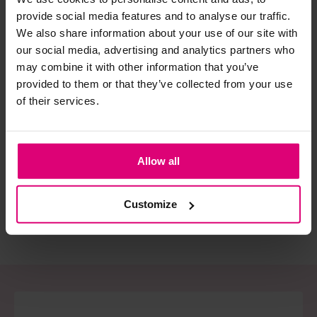
provide social media features and to analyse our traffic.
We also share information about your use of our site with
Strijkijzer/droogtrommel:
our social media, advertising and analytics partners who
Kledingstukken met elastine zijn niet bestand tegen de hitte
may combine it with other information that you’ve
van het strijkijzer en/of de droogtrommel. Ook in veel
provided to them or that they’ve collected from your use
spijkerbroeken is elastine (stretch) verwerkt en mogen dus
of their services.
Lady day
Geisha
Har
niet gestreken worden en/of in de droogtrommel.
Jumpsuit print
Jeans jumpsuit
Pla
Twijfels? Wij staan klaar voor advies op maat.
spaghetti band
€ 71.97
€ 70.00
€ 
Allow all
€ 119.95
€ 139.99
€ 
Customize