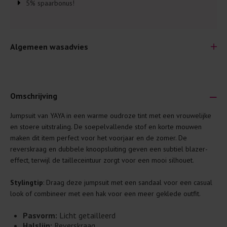
5% spaarbonus!
Algemeen wasadvies
Omschrijving
Jumpsuit van YAYA in een warme oudroze tint met een vrouwelijke
Je wilt natuurlijk lang plezier hebben van je nieuwe kleding.
en stoere uitstraling. De soepelvallende stof en korte mouwen
Daarom geven wij een aantal algemene was-tips:
maken dit item perfect voor het voorjaar en de zomer. De
reverskraag en dubbele knoopsluiting geven een subtiel blazer-
Lees altijd eerst even het was-etiket.
effect, terwijl de tailleceintuur zorgt voor een mooi silhouet.
Was kleding binnenste buiten. Dat beschermt de
buitenkant.
Stylingtip
: Draag deze jumpsuit met een sandaal voor een casual
look of combineer met een hak voor een meer geklede outfit.
Wees zuinig met wasmiddel. Per kledingstuk is een drupje
genoeg.
Pasvorm:
Licht getailleerd
Was zo koud mogelijk. Op 20 of 30 graden wassen is vaak
Halslijn:
Reverskraag