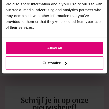
spijkerbroeken is elastine (stretch) verwerkt en mogen dus
We also share information about your use of our site with
niet gestreken worden en/of in de droogtrommel.
our social media, advertising and analytics partners who
may combine it with other information that you’ve
Twijfels? Wij staan klaar voor advies op maat.
provided to them or that they’ve collected from your use
Harper & Yve
Freebird
Dr
of their services.
Pantalon
Pantalon
Bro
€ 99,99
€ 109,95
€ 
Allow all
Customize
Schrijf je in op onze
nieuwsbrief!