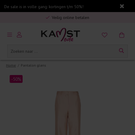
De sale is in volle gang: kortingen t/m 50%!
Gratis verzending in Nederland vanaf €75,-
Veilig online betalen
5% spaarbonus op jouw aankoop
Gratis verzending in Nederland vanaf €75,-
Home
/
Pantalon glans
-50%