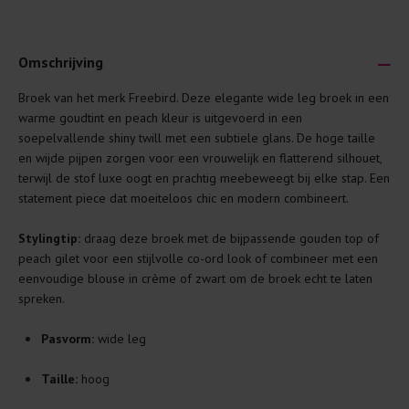
Omschrijving
Broek van het merk Freebird. Deze elegante wide leg broek in een
Je wilt natuurlijk lang plezier hebben van je nieuwe kleding.
warme goudtint en peach kleur is uitgevoerd in een
Daarom geven wij een aantal algemene was-tips:
soepelvallende shiny twill met een subtiele glans. De hoge taille
en wijde pijpen zorgen voor een vrouwelijk en flatterend silhouet,
Lees altijd eerst even het was-etiket.
terwijl de stof luxe oogt en prachtig meebeweegt bij elke stap. Een
Was kleding binnenste buiten. Dat beschermt de
statement piece dat moeiteloos chic en modern combineert.
buitenkant.
Stylingtip:
draag deze broek met de bijpassende gouden top of
Wees zuinig met wasmiddel. Per kledingstuk is een drupje
peach gilet voor een stijlvolle co-ord look of combineer met een
genoeg.
eenvoudige blouse in crème of zwart om de broek echt te laten
Was zo koud mogelijk. Op 20 of 30 graden wassen is vaak
spreken.
al prima.
Doe de wasmachine niet te vol. Dat voorkomt
Pasvorm:
wide leg
kreuken/wrijving.
Taille:
hoog
Gebruik een waszakje voor poreuze materialen en/of
artikelen met kraaltjes/steentjes.