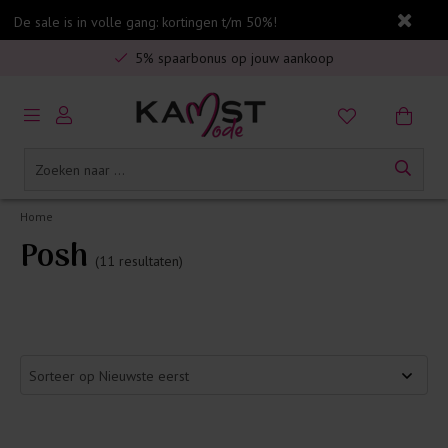
De sale is in volle gang: kortingen t/m 50%!
Veilig online betalen
5% spaarbonus op jouw aankoop
Gratis verzending in Nederland vanaf €75,-
Home
Posh
(11 resultaten)