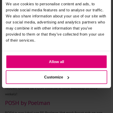
We use cookies to personalise content and ads, to
provide social media features and to analyse our traffic.
€ 34.98
€ 69.95
We also share information about your use of our site with
our social media, advertising and analytics partners who
may combine it with other information that you’ve
provided to them or that they’ve collected from your use
POSH
of their services.
POSH, ook bekend als POSH by Poelman, is een label met de
mooiste en meest trendy schoenen van het moment. De collectie
Allow all
bestaat voornamelijk uit musthave sneakers, die zonder twijfel
uitblinken in design, prijs én kwaliteit. Wat wil een
sneakerliefhebber nog meer? Juist, keuze hebben uit diverse
Customize
modellen. En dat is precies wat we je bij Kamst Mode te bieden
hebben. Ontdek de POSH collectie in onze webshop of onze
winkels!
POSH by Poelman
POSH is een label van PS Poelman. Het merk focust zich op een