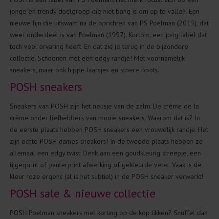
jonge en trendy doelgroep die niet bang is om op te vallen. Een
nieuwe lijn die uitkwam na de oprichten van PS Poelman (2015), dat
weer onderdeel is van Poelman (1997). Kortom, een jong label dat
toch veel ervaring heeft. En dat zie je terug in de bijzondere
collectie. Schoenen met een edgy randje! Met voornamelijk
sneakers, maar ook hippe laarsjes en stoere boots.
POSH sneakers
Sneakers van POSH zijn het neusje van de zalm. De crème de la
crème onder liefhebbers van mooie sneakers. Waarom dat is? In
de eerste plaats hebben POSH sneakers een vrouwelijk randje. Het
zijn echte POSH dames sneakers! In de tweede plaats hebben ze
allemaal een edgy twist. Denk aan een goudkleurig streepje, een
tijgerprint of panterprint afwerking of gekleurde veter. Vaak is de
kleur roze ergens (al is het subtiel) in de POSH sneaker verwerkt!
POSH sale & nieuwe collectie
POSH Poelman sneakers met korting op de kop tikken? Snuffel dan