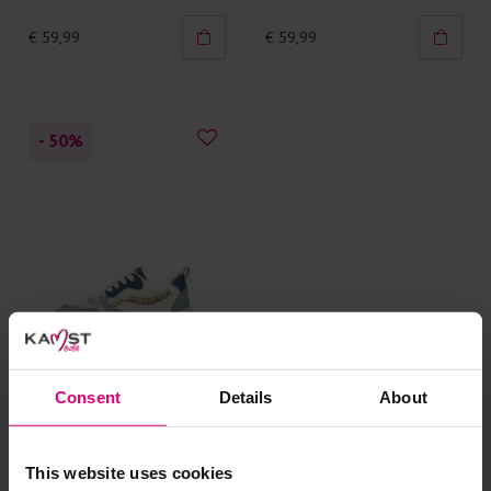
€ 59,99
€ 59,99
- 50
%
Consent
Details
About
Posh
This website uses cookies
Sneaker denim