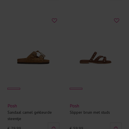
Posh
Posh
Sandaal camel gekleurde
Slipper bruin met studs
steentje
€ 79,99
€ 59,99