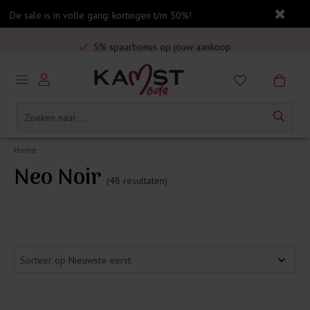
De sale is in volle gang: kortingen t/m 50%!
Veilig online betalen
5% spaarbonus op jouw aankoop
Gratis verzending in Nederland vanaf €75,-
Home
Neo Noir
(48 resultaten)