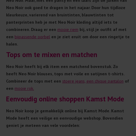
Neo Noir. Maar, met een panty en een laars zijn de jurken van
Neo Noir ook goed te dragen in het najaar. Door hun tijdloze
kleurkeuze, varierend van bruintinten, blauwtinten tot
panterprinten heb je met Neo Noir kleding altijd iets te
combineren. Draag er een
mooie riem
bij, stijl je outfit af met
een
bijpassende oorbel
en je ziet eruit om door een ringetje te
halen.
Tops om te mixen en matchen
Neo Noir heeft bij elk item een matchend bovenstuk. Zo
heeft Neo Noir blouses, tops met voile en satijnen t-shirts.
Combineer de tops met een
stoere jeans, een chique pantalon
of
een
mooie rok.
Eenvoudig online shoppen Kamst Mode
Neo Noir koop je gemakkelijk online bij Kamst Mode. Kamst
Mode heeft een veilige en eenvoudige webshop. Bovendien
geniet je meteen van vele voordelen: