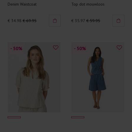
Denim Waistcoat
Top dot mouwloos
€ 34.98
€ 69.95
€ 35.97
€ 59.95
- 50
%
- 50
%