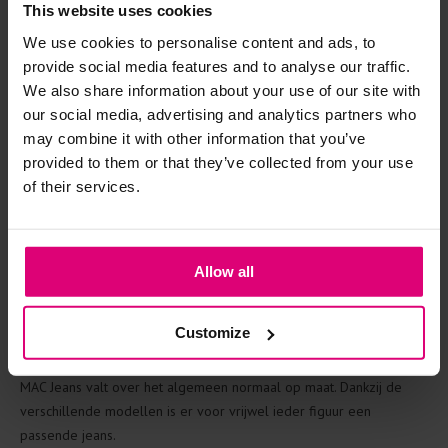
Waarom MAC Jeans kopen bij Kamst
This website uses cookies
Mode?
We use cookies to personalise content and ads, to
provide social media features and to analyse our traffic.
Bij Kamst Mode vind je ieder seizoen de nieuwste MAC Jeans
We also share information about your use of our site with
collectie. Je kunt eenvoudig online bestellen of langskomen in één
our social media, advertising and analytics partners who
van onze winkels om verschillende modellen te passen.
may combine it with other information that you’ve
Onze medewerkers adviseren je graag over de juiste maat,
provided to them or that they’ve collected from your use
pasvorm en het model dat het beste aansluit bij jouw figuur.
of their services.
Veelgestelde vragen over MAC Jeans
Waar staat MAC Jeans om bekend?
Allow all
MAC Jeans staat bekend om hoogwaardige Duitse jeans, innovatieve
denimstoffen en een uitstekende pasvorm.
Customize
Hoe valt MAC Jeans?
MAC Jeans valt over het algemeen normaal op maat. Dankzij de
verschillende modellen is er voor vrijwel ieder figuur een
passende jeans.