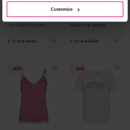
Customize
FreeQuent
FreeQuent
Trui V-hals 3/4 mouw
Pullover rib gebreid
€ 19.98
€ 39.95
€ 19.98
€ 39.95
- 40
%
- 40
%