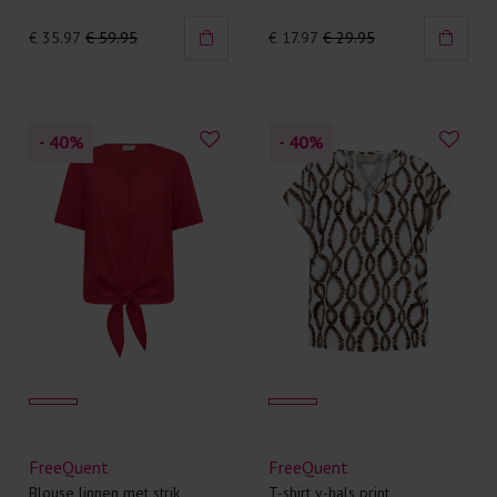
€ 35.97
€ 59.95
€ 17.97
€ 29.95
- 40
%
- 40
%
FreeQuent
FreeQuent
Blouse linnen met strik
T-shirt v-hals print