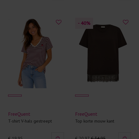
- 40
%
FreeQuent
FreeQuent
T-shirt V-hals gestreept
Top korte mouw kant
€ 19,95
€ 20.97
€ 34.95