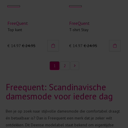
FreeQuent
FreeQuent
Top kant
T-shirt Stay
€ 14.97
€ 24.95
€ 14.97
€ 24.95
1
2
Freequent: Scandinavische
damesmode voor iedere dag
Ben je op zoek naar stijlvolle damesmode die comfortabel draagt
én betaalbaar is? Dan is Freequent een merk dat je zeker wilt
ontdekken. Dit Deense modelabel staat bekend om eigentijdse