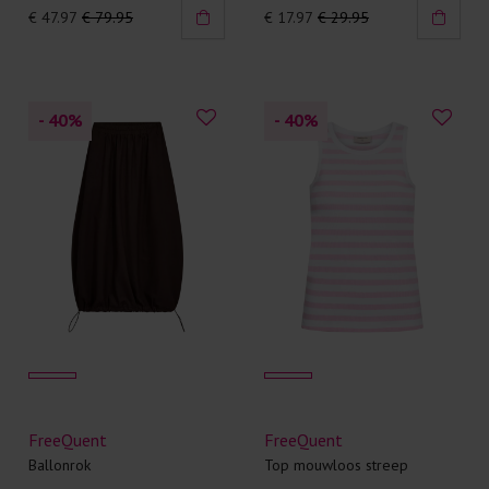
€ 47.97
€ 79.95
€ 17.97
€ 29.95
- 40
%
- 40
%
FreeQuent
FreeQuent
Ballonrok
Top mouwloos streep