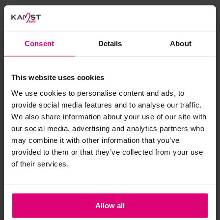
FreeQuent
FreeQuent
Trui streep korte mouw
Jasje linnen franje
Consent
Details
About
fijnbrei
€ 23.97
€ 39.95
€ 41.97
€ 69.95
This website uses cookies
We use cookies to personalise content and ads, to
provide social media features and to analyse our traffic.
- 50
%
- 50
%
We also share information about your use of our site with
our social media, advertising and analytics partners who
may combine it with other information that you’ve
provided to them or that they’ve collected from your use
of their services.
Allow all