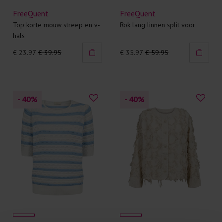
FreeQuent
FreeQuent
Top korte mouw streep en v-
Rok lang linnen split voor
hals
€ 23.97
€ 39.95
€ 35.97
€ 59.95
- 40
%
- 40
%