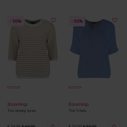
- 50
%
- 50
%
Bloomings
Bloomings
Trui streep lurex
Trui V-hals
€ 34.98
€ 69.95
€ 30.00
€ 59.99