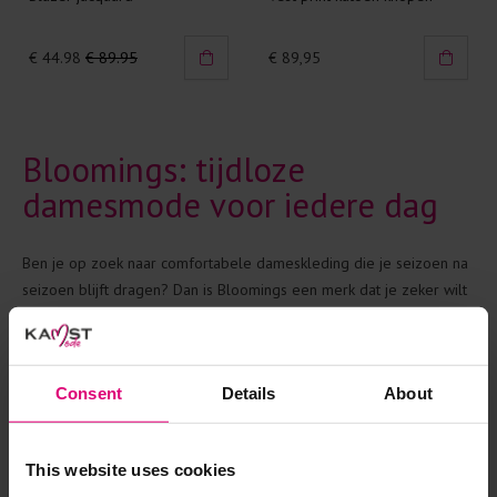
€ 44.98
€ 89.95
€ 89,95
Bloomings: tijdloze
damesmode voor iedere dag
Ben je op zoek naar comfortabele dameskleding die je seizoen na
seizoen blijft dragen? Dan is Bloomings een merk dat je zeker wilt
ontdekken. Dit Nederlandse modemerk staat bekend om tijdloze
ontwerpen, zachte materialen en veelzijdige basics die je
eindeloos kunt combineren.
Consent
Details
About
Bij Kamst Mode vind je ieder seizoen een zorgvuldig
geselecteerde collectie Bloomings. Van comfortabele vesten en
zachte truien tot stijlvolle tops en T-shirts: de collectie vormt de
This website uses cookies
perfecte basis voor iedere garderobe.