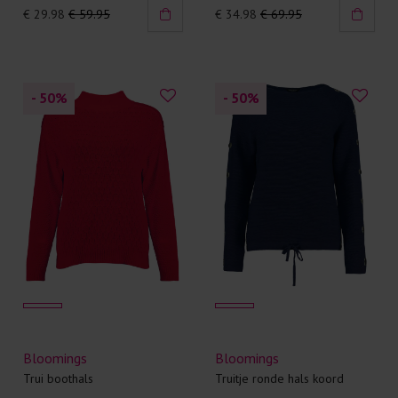
€ 29.98
€ 59.95
€ 34.98
€ 69.95
- 50
%
- 50
%
Bloomings
Bloomings
Trui boothals
Truitje ronde hals koord