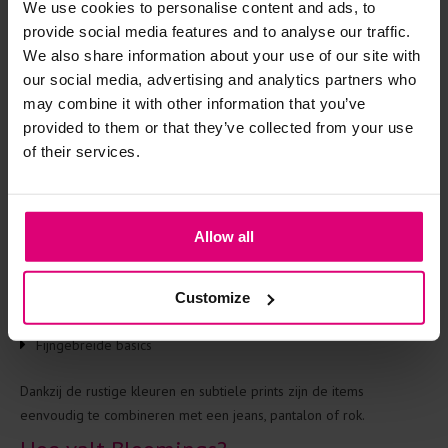
We use cookies to personalise content and ads, to
Waar staat Bloomings om bekend?
provide social media features and to analyse our traffic.
We also share information about your use of our site with
Bloomings ontwerpt kleding voor vrouwen die houden van
our social media, advertising and analytics partners who
eenvoud, kwaliteit en comfort. De collectie bestaat uit tijdloze
may combine it with other information that you’ve
modellen die gemakkelijk te combineren zijn en daardoor
provided to them or that they’ve collected from your use
jarenlang favoriet blijven.
of their services.
Je vindt onder andere:
Truien
Allow all
Vesten
Tops
Customize
T-shirts
Fijngebreide basics
Dankzij de rustige kleuren en subtiele prints zijn de items
eenvoudig te combineren met een jeans, pantalon of rok.