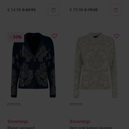
€ 34.98
€ 69.95
€ 39.98
€ 79.95
- 50
%
Bloomings
Bloomings
Blazer jacquard
Vest print katoen knopen