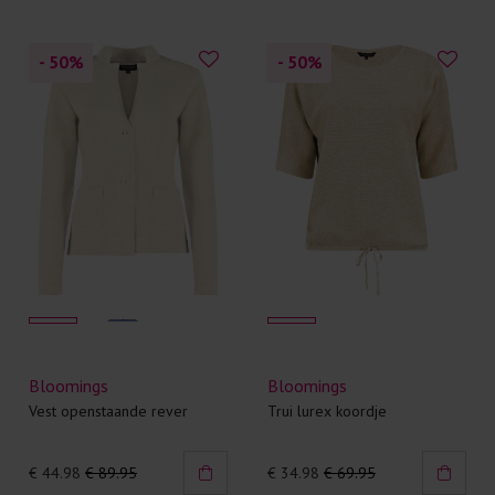
- 50
%
- 50
%
Bloomings
Bloomings
Vest openstaande rever
Trui lurex koordje
€ 44.98
€ 89.95
€ 34.98
€ 69.95