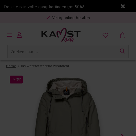
De sale is in volle gang: kortingen t/m 50%!
Gratis verzending in Nederland vanaf €75,-
Veilig online betalen
5% spaarbonus op jouw aankoop
Gratis verzending in Nederland vanaf €75,-
Home
/
Jas waterafstotend winddicht
-50%