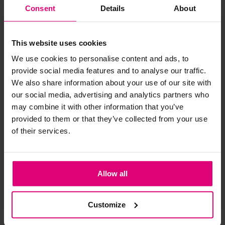
Consent
Details
About
Strijkijzer/droogtrommel:
Andere klanten kochten dit ook
This website uses cookies
Kledingstukken met elastine zijn niet bestand tegen de hitte
van het strijkijzer en/of de droogtrommel. Ook in veel
We use cookies to personalise content and ads, to
spijkerbroeken is elastine (stretch) verwerkt en mogen dus
provide social media features and to analyse our traffic.
- 50
%
- 50
%
- 
niet gestreken worden en/of in de droogtrommel.
We also share information about your use of our site with
our social media, advertising and analytics partners who
Twijfels? Wij staan klaar voor advies op maat.
may combine it with other information that you’ve
provided to them or that they’ve collected from your use
of their services.
Allow all
Object
Beaumont
Gei
Customize
Lange jeans jas
Jas halflang
Gl
boucle/step
ge