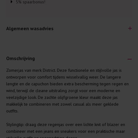
5% spaarbonus!
Algemeen wasadvies
Omschrijving
Zomerjas van merk District. Deze functionele en stijlvolle jas is
Je wilt natuurlijk lang plezier hebben van je nieuwe kleding.
ontworpen voor comfort tijdens wisselvallig weer. De langere
Daarom geven wij een aantal algemene was-tips:
lengte en de capuchon bieden extra bescherming tegen regen en
wind, terwijl de cleane uitstraling zorgt voor een moderne en
Lees altijd eerst even het was-etiket.
veelzijdige look. De zachte olijfgroene kleur maakt deze jas
Was kleding binnenste buiten. Dat beschermt de
makkelijk te combineren met zowel casual als meer geklede
buitenkant.
outfits.
Wees zuinig met wasmiddel. Per kledingstuk is een drupje
Stylingtip: draag deze regenjas over een lichte knit of blazer en
genoeg.
combineer met een jeans en sneakers voor een praktische maar
Was zo koud mogelijk. Op 20 of 30 graden wassen is vaak