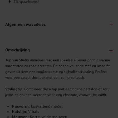
5% spaarbonus!
Algemeen wasadvies
Omschrijving
Top van Studio Anneloes met een speelse all-over print in warme
Je wilt natuurlijk lang plezier hebben van je nieuwe kleding.
aardetinten en roze accenten. De soepelvallende stof en losse fit
Daarom geven wij een aantal algemene was-tips:
geven dit item een comfortabele en stijlvolle uitstraling. Perfect
voor een casual chic look met een zomerse touch.
Lees altijd eerst even het was-etiket.
Was kleding binnenste buiten. Dat beschermt de
Stylingtip:
Combineer deze top met een bruine pantalon of ecru
buitenkant.
jeans en gouden sieraden voor een elegante, vrouwelijke outfit.
Wees zuinig met wasmiddel. Per kledingstuk is een drupje
Pasvorm:
Losvallend model
genoeg.
Halslijn:
V-hals
Was zo koud mogelijk. Op 20 of 30 graden wassen is vaak
Mouwen:
Korte, wijde mouwen