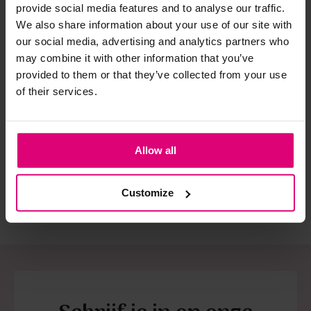
provide social media features and to analyse our traffic.
We also share information about your use of our site with
Strijkijzer/droogtrommel:
our social media, advertising and analytics partners who
may combine it with other information that you’ve
Kledingstukken met elastine zijn niet bestand tegen de hitte
provided to them or that they’ve collected from your use
van het strijkijzer en/of de droogtrommel. Ook in veel
of their services.
spijkerbroeken is elastine (stretch) verwerkt en mogen dus
Neo noir
Harper & Yve
Har
Blouse streep
T-shirt frontprint
T-s
niet gestreken worden en/of in de droogtrommel.
Twijfels? Wij staan klaar voor advies op maat.
€ 69,95
€ 69,99
€ 
Allow all
Customize