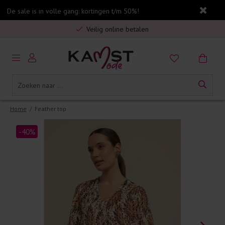
De sale is in volle gang: kortingen t/m 50%!
Gratis verzending in Nederland vanaf €75,-
Veilig online betalen
5% spaarbonus op jouw aankoop
Gratis verzending in Nederland vanaf €75,-
Home
/
Feather top
-40%