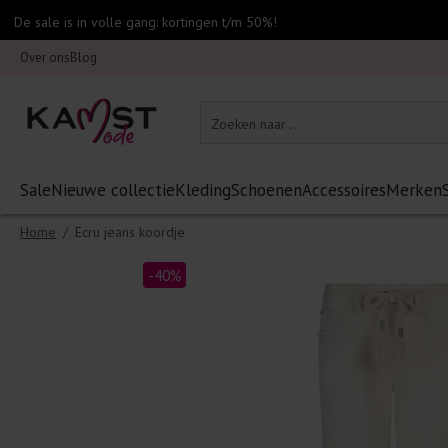
De sale is in volle gang: kortingen t/m 50%!
Over ons
Blog
Sale
Nieuwe collectie
Kleding
Schoenen
Accessoires
Merken
Home
/
Ecru jeans koordje
-40%