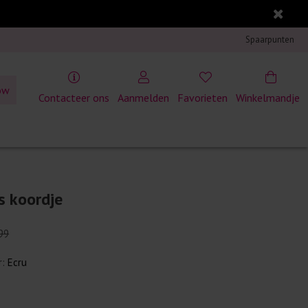
Spaarpunten
ow
Contacteer ons
Aanmelden
Favorieten
Winkelmandje
s koordje
99
r:
Ecru