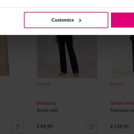
Kledingstukken
van het strijk
Customize
spijkerbroeken
niet gestreke
Twijfels? Wij
Label Dot
Object
Pantalon
Slim pant noos
€ 129,95
€ 39,99