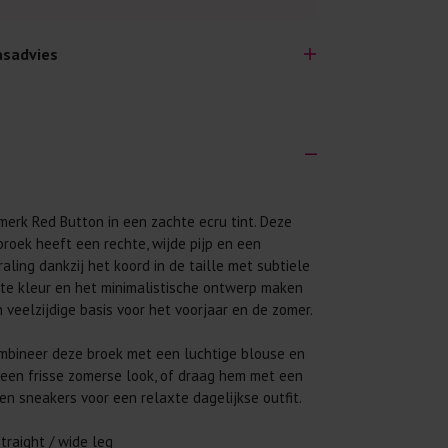
sadvies
lijk lang plezier hebben van je nieuwe kleding.
merk Red Button in een zachte ecru tint. Deze
wij een aantal algemene was-tips:
roek heeft een rechte, wijde pijp en een
 eerst even het was-etiket.
raling dankzij het koord in de taille met subtiele
chte kleur en het minimalistische ontwerp maken
 binnenste buiten. Dat beschermt de
 veelzijdige basis voor het voorjaar en de zomer.
 met wasmiddel. Per kledingstuk is een drupje
ombineer deze broek met een luchtige blouse en
een frisse zomerse look, of draag hem met een
 mogelijk. Op 20 of 30 graden wassen is vaak
 en sneakers voor een relaxte dagelijkse outfit.
traight / wide leg