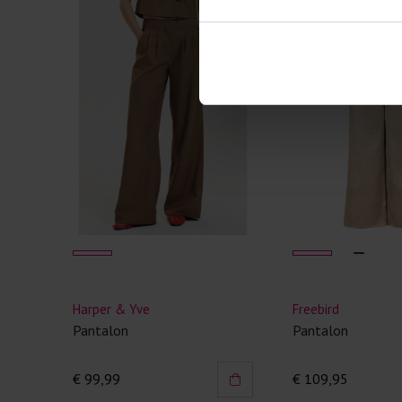
Dreamstar
Jansen Amsterdam
Broek wijd
Pantalon ruit
€ 89,99
€ 159,95