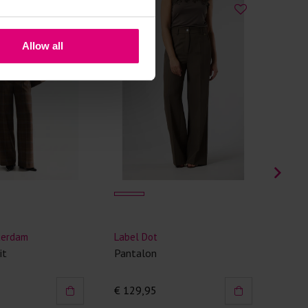
 met elastine zijn niet bestand tegen de hitte
ijzer en/of de droogtrommel. Ook in veel
Allow all
 is elastine (stretch) verwerkt en mogen dus
n worden en/of in de droogtrommel.
 staan klaar voor advies op maat.
Cambio
Geisha
Francoise Pantalon melange
Pantalon
flair
€ 199,90
€ 79,99