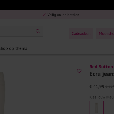
Gratis verzending in Nederland vanaf €75,-
Veilig online betalen
5% spaarbonus op jouw aankoop
Gratis verzending in Nederland vanaf €75,-
Cadeaubon
Modesh
Shop op thema
Red Button
Ecru jean
€ 41,99
€ 69,
Kies jouw kleu