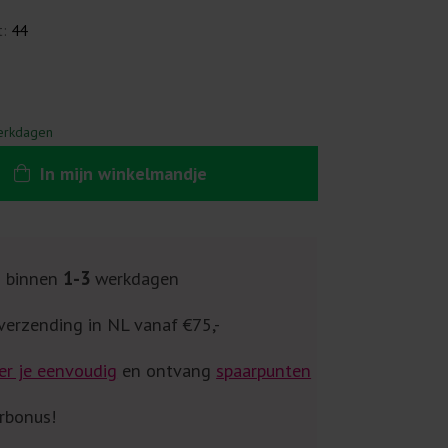
t:
44
erkdagen
In
mijn
winkelmandje
g binnen
1-3
werkdagen
verzending in NL vanaf €75,-
er je eenvoudig
en ontvang
spaarpunten
rbonus!