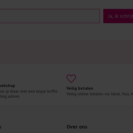
Ja, ik schri
 webshop
Veilig betalen
voor je klaar met een kopje koffie 
Veilig online betalen via Ideal, Visa,
ling advies
s
Over ons