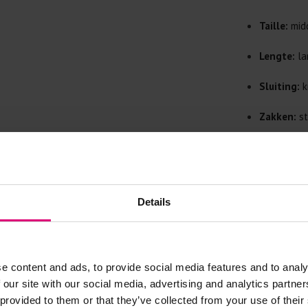
Doe de wasm
kreuken/wrij
Taille:
midd
Gebruik een
artikelen m
Lengte:
la
Selecteer h
wasmiddel.
Sluiting:
k
Zakken:
st
Gebreide kle
Details:
si
Allereerst: 
langs de t
Was in de 
voorkomt wri
Materiaal:
Details
Was zo koud
pasvorm
Droog het k
Controleer 
kledingstuk
e content and ads, to provide social media features and to analy
 our site with our social media, advertising and analytics partn
 provided to them or that they’ve collected from your use of their
Strijkijzer/