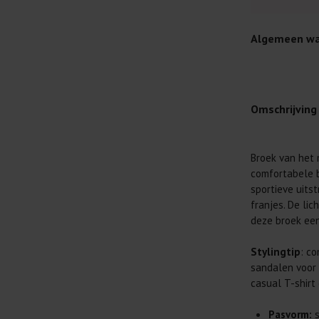
Algemeen wa
Omschrijving
Je wilt natuur
Broek van het 
Daarom geven 
comfortabele b
Lees altijd
sportieve uitst
franjes. De li
Was kleding
deze broek een
buitenkant.
Wees zuinig
Stylingtip
: c
genoeg.
sandalen voor 
Was zo koud
casual T-shirt
al prima.
Pasvorm:
s