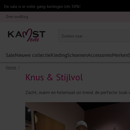
De sale is in volle gang: kortingen t/m 50%!
Over ons
Blog
Sale
Nieuwe collectie
Kleding
Schoenen
Accessoires
Merken
Home
/
Knus & Stijlvol
Zacht, warm en helemaal on trend, de perfecte look v