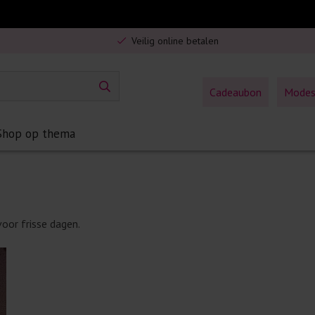
Gratis verzending in Nederland vanaf €75,-
Veilig online betalen
5% spaarbonus op jouw aankoop
Gratis verzending in Nederland vanaf €75,-
Cadeaubon
Mode
Shop op thema
oor frisse dagen.