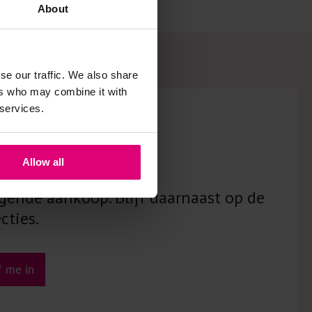
About
se our traffic. We also share
ers who may combine it with
 services.
sbrief!
Allow all
gende aankoop. Blijf daarnaast op de
cties.
jf me in