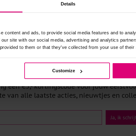
Details
e content and ads, to provide social media features and to analy
 our site with our social media, advertising and analytics partn
 provided to them or that they’ve collected from your use of their
f je in op onze nieuw
Customize
 een €5,- kortingscode voor jouw eerstvol
e van alle laatste acties, nieuwtjes en colle
Ja, ik schri