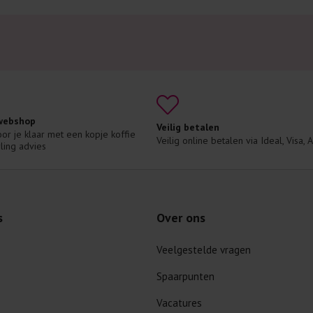
 webshop
Veilig betalen
voor je klaar met een kopje koffie 
Veilig online betalen via Ideal, Visa,
ling advies
s
Over ons
Veelgestelde vragen
Spaarpunten
Vacatures