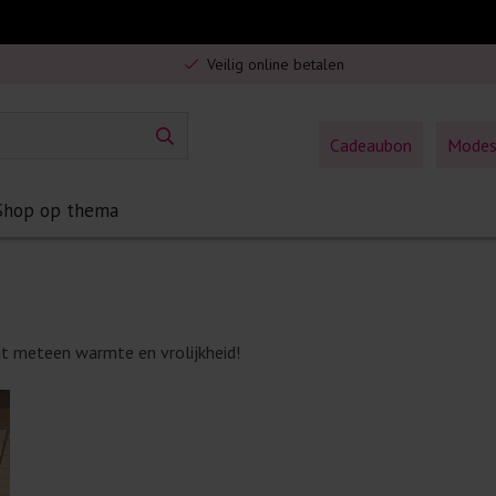
Gratis verzending in Nederland vanaf €75,-
Veilig online betalen
5% spaarbonus op jouw aankoop
Gratis verzending in Nederland vanaf €75,-
Cadeaubon
Mode
Shop op thema
gt meteen warmte en vrolijkheid!