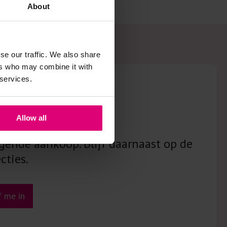
About
se our traffic. We also share
ers who may combine it with
 services.
sbrief!
Allow all
gende aankoop. Blijf daarnaast op de
cties.
jf me in