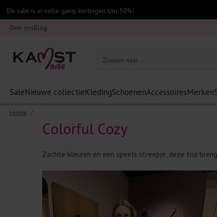
De sale is in volle gang: kortingen t/m 50%!
Over ons
Blog
Sale
Nieuwe collectie
Kleding
Schoenen
Accessoires
Merken
Home
/
Colorful Cozy
Zachte kleuren en een speels streepje, deze trui bren