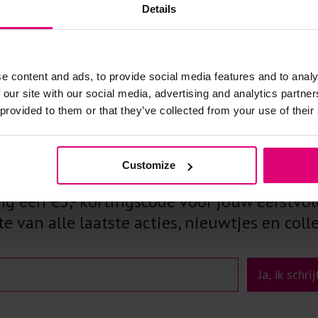
Details
e content and ads, to provide social media features and to analy
 our site with our social media, advertising and analytics partn
 provided to them or that they’ve collected from your use of their
f je in op onze nieuw
Customize
 een €5,- kortingscode voor jouw eerstvol
e van alle laatste acties, nieuwtjes en colle
Ja, ik schri