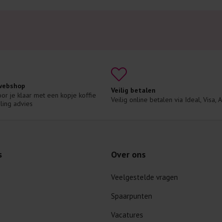
 webshop
Veilig betalen
voor je klaar met een kopje koffie 
Veilig online betalen via Ideal, Visa,
ling advies
s
Over ons
Veelgestelde vragen
Spaarpunten
Vacatures