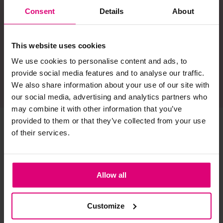
Consent
Details
About
This website uses cookies
Ja, ik schrijf me in
We use cookies to personalise content and ads, to
provide social media features and to analyse our traffic.
We also share information about your use of our site with
our social media, advertising and analytics partners who
may combine it with other information that you’ve
provided to them or that they’ve collected from your use
of their services.
Gratis verzending
6 winkels en 1 webshop
Gratis vanaf €75 in 
Wij staan altijd voor je klaar 
Nederland
met een kopje koffie en een 
toefje styling advies
Allow all
Veilig betalen
Wekelijkse modeshows
Customize
Veilig online betalen via 
Elke woensdagavond om 
Ideal, Visa, Apple pay
19:30 uur via Facebook en 