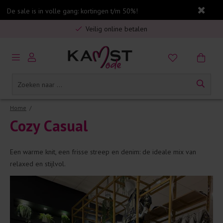
De sale is in volle gang: kortingen t/m 50%!
Gratis verzending in Nederland vanaf €75,-
Veilig online betalen
5% spaarbonus op jouw aankoop
Gratis verzending in Nederland vanaf €75,-
Home
/
Cozy
Casual
Een warme knit, een frisse streep en denim: de ideale mix van
relaxed en stijlvol.