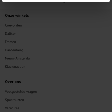
Instagram
Onze winkels
Coevorden
Dalfsen
Emmen
Hardenberg
Nieuw-Amsterdam
Klazienaveen
Over ons
Veelgestelde vragen
Spaarpunten
Vacatures