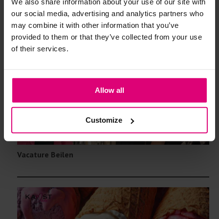
We also share information about your use of our site with
Vacature Storemanager – Team Hardenberg (28 - 35
our social media, advertising and analytics partners who
uur)
may combine it with other information that you’ve
provided to them or that they’ve collected from your use
of their services.
Allow all
Customize
Vacature Beilen