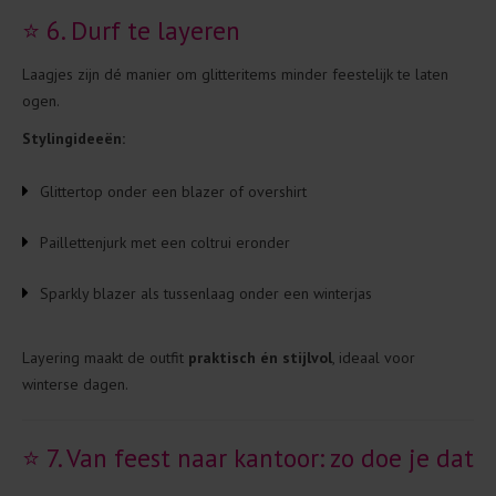
⭐ 6. Durf te layeren
Laagjes zijn dé manier om glitteritems minder feestelijk te laten
ogen.
Stylingideeën:
Glittertop onder een blazer of overshirt
Paillettenjurk met een coltrui eronder
Sparkly blazer als tussenlaag onder een winterjas
Layering maakt de outfit
praktisch én stijlvol
, ideaal voor
winterse dagen.
⭐ 7. Van feest naar kantoor: zo doe je dat