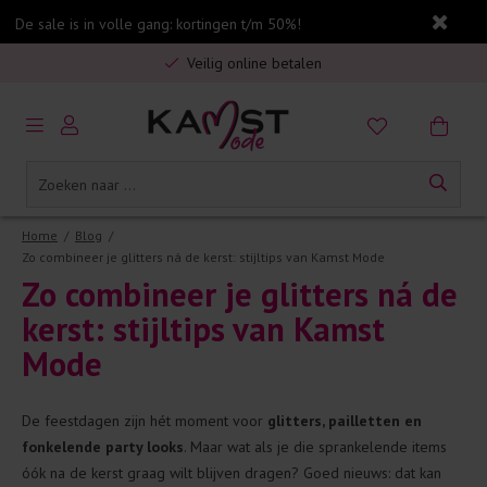
De sale is in volle gang: kortingen t/m 50%!
Gratis verzending in Nederland vanaf €75,-
Veilig online betalen
5% spaarbonus op jouw aankoop
Gratis verzending in Nederland vanaf €75,-
Home
/
Blog
/
Zo combineer je glitters ná de kerst: stijltips van Kamst Mode
Zo com
bineer je glitters ná de
kerst: stijltips van Kamst
Mode
De feestdagen zijn hét moment voor
g
litters, pailletten en
fonkelende party looks
. Maar wat als je die sprankelende items
óók na de kerst graag wilt blijven dragen? Goed nieuws: dat kan