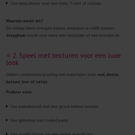
Een shiny blazer over een basic T-shirt of colletje.
Waarom werkt dit?
De rustige items brengen balans, waardoor je outfit meteen
draagbaar
wordt voor werk, een lunchdate of een avondje uit.
⭐ 2. Speel met texturen voor een luxe
look
Glitters combineren prachtig met materialen zoals
wol, denim,
katoen, leer of satijn
.
Probeer eens:
Een paillettenrok met een grove knitted sweater.
Een glittertop met coated pants.
Een sparkly blazer op een denim straight leg.