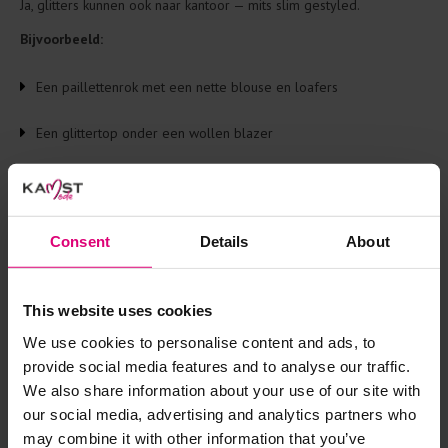
Ja, glitters kunnen ook naar kantoor — mits slim gestyled.
Bijvoorbeeld:
Een paillettenrok met een nette blouse en loafers
Een glittertop onder een wollen blazer
Een subtiele glittertrui met pantalon
Het resultaat?
Professioneel met een sprankje persoonlijkheid
.
Consent
Details
About
✨ Glitters door het jaar heen,
This website uses cookies
helemaal Kamst Mode
We use cookies to personalise content and ads, to
provide social media features and to analyse our traffic.
We also share information about your use of our site with
Bij Kamst Mode houden we van fashion die je
blij maakt
,
our social media, advertising and analytics partners who
meerdere momenten mee kan
en waarmee je jouw stijl op een
may combine it with other information that you’ve
leuke, overtreffende manier kunt laten zien.