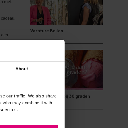
men met
 cadeau,
Vacature Beilen
t een
l. Juist
About
n.
kijken we
Wat trek je aan bij 30 graden
se our traffic. We also share
ers who may combine it with
 services.