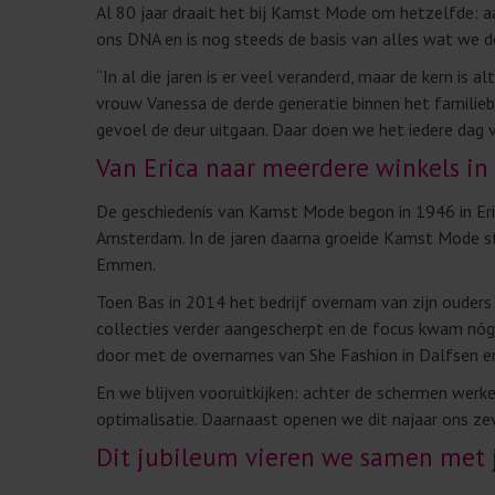
Al 80 jaar draait het bij Kamst Mode om hetzelfde: aan
ons DNA en is nog steeds de basis van alles wat we d
“In al die jaren is er veel veranderd, maar de kern is 
vrouw Vanessa de derde generatie binnen het familie
gevoel de deur uitgaan. Daar doen we het iedere dag v
Van Erica naar meerdere winkels in
De geschiedenis van Kamst Mode begon in 1946 in Eric
Amsterdam. In de jaren daarna groeide Kamst Mode st
Emmen.
Toen Bas in 2014 het bedrijf overnam van zijn ouders
collecties verder aangescherpt en de focus kwam nóg
door met de overnames van She Fashion in Dalfsen en 
En we blijven vooruitkijken: achter de schermen wer
optimalisatie. Daarnaast openen we dit najaar ons zeve
Dit jubileum vieren we samen met 