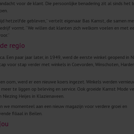
dacht voor de klant. Die persoonlijke benadering zit al sinds het b
oen.
altijd hetzelfde gebleven,” vertelt eigenaar Bas Kamst, die samen me
bedrijf vormt. “We willen dat klanten zich welkom voelen en met e
oor.”
 de regio
a. Een paar jaar later, in 1949, werd de eerste winkel geopend in 
ap voor stap verder met winkels in Coevorden, Winschoten, Harde
 en oom, werd er een nieuwe koers ingezet. Winkels werden vernieu
 meer te liggen op beleving en service. Ook groeide Kamst Mode ve
Niezing Heijes in Klazienaveen.
ken we momenteel aan een nieuw magazijn voor verdere groei en
nde filiaal in Beilen.
jou