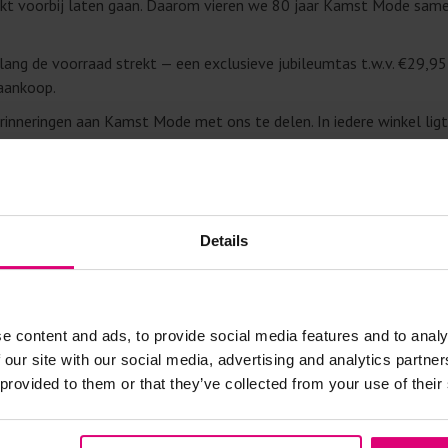
merkt voorbij laten gaan. Daarom vieren we 80 jaar Kamst Mode sa
olang de voorraad strekt — een exclusieve jubileumtas t.w.v. €29,95
 aankoop.
inneringen aan Kamst Mode met ons te delen. In iedere winkel lig
 herinneringen verzameld worden.
t Vanessa Kamst. “Soms shopten oma, moeder en dochter hier allemaa
nder.”
Details
etzelfde: onze passie voor het vak en de aandacht voor onze klante
omst en klanten die al jarenlang onderdeel zijn van ons verhaal, 
e content and ads, to provide social media features and to analy
 our site with our social media, advertising and analytics partn
st Mode 🩷
 provided to them or that they’ve collected from your use of their