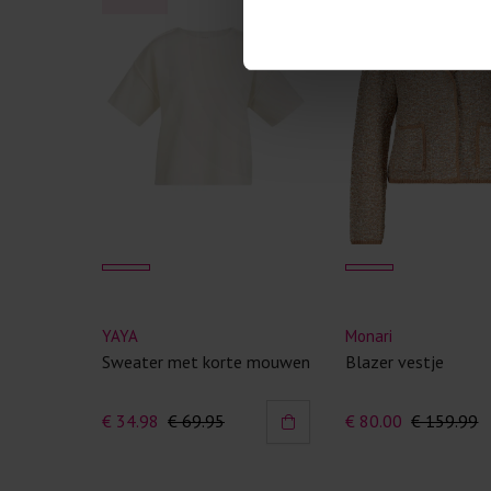
YAYA
Monari
Sweater met korte mouwen
Blazer vestje
€ 34.98
€ 69.95
€ 80.00
€ 159.99