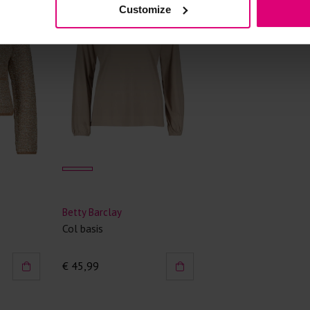
Customize
Betty Barclay
Col basis
€ 45,99