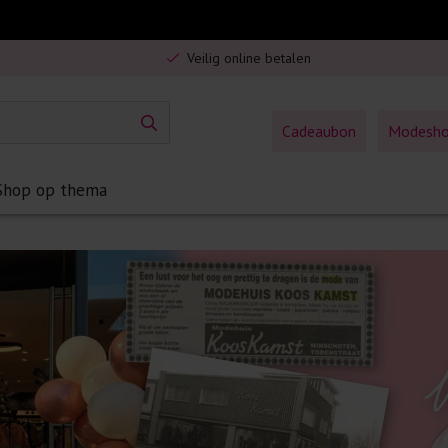
Gratis verzending in Nederland vanaf €75,-
Veilig online betalen
5% spaarbonus op jouw aankoop
Gratis verzending in Nederland vanaf €75,-
Cadeaubon
Modesh
Shop op thema