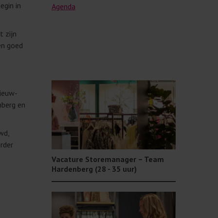
egin in
Agenda
t zijn
en goed
Nieuw-
nberg en
wd,
rder
Vacature Storemanager – Team
Hardenberg (28 - 35 uur)