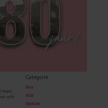
Categorie
Blog
it begon
Actie
kort zelfs
Vacature