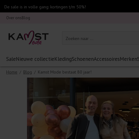
De sale is in volle gang: kortingen t/m 50%!
Over ons
Blog
Sale
Nieuwe collectie
Kleding
Schoenen
Accessoires
Merken
Home
/
Blog
/
Kamst Mode bestaat 80 jaar!