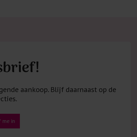
sbrief!
gende aankoop. Blijf daarnaast op de
cties.
jf me in