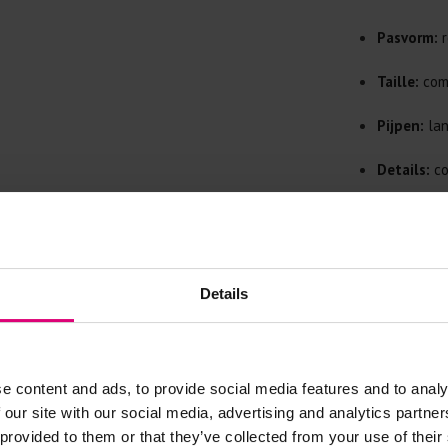
Doe de wasm
kreuken/wrij
Pasvorm:
r
Gebruik een
artikelen m
Taille:
comf
Selecteer h
wasmiddel.
Pijpen:
lan
Details:
co
Gebreide kle
Kleur:
rood
Allereerst: 
Was in de 
Materiaal:
voorkomt wri
Details
Was zo koud
Stijl:
sport
Droog het k
Controleer 
kledingstuk
e content and ads, to provide social media features and to analy
 our site with our social media, advertising and analytics partn
 provided to them or that they’ve collected from your use of their
Strijkijzer/