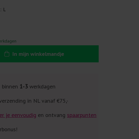
t:
L
erkdagen
In
mijn
winkelmandje
g binnen
1-3
werkdagen
verzending in NL vanaf €75,-
er je eenvoudig
en ontvang
spaarpunten
rbonus!