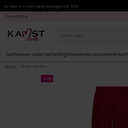
De sale is in volle gang: kortingen t/m 50%!
Over ons
Blog
Sale
Nieuwe collectie
Kleding
Schoenen
Accessoires
Merken
Home
/
Broek met bies
-50%