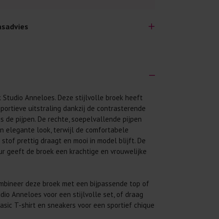
sadvies
 Studio Anneloes. Deze stijlvolle broek heeft
lijk lang plezier hebben van je nieuwe kleding.
portieve uitstraling dankzij de contrasterende
wij een aantal algemene was-tips:
gs de pijpen. De rechte, soepelvallende pijpen
 eerst even het was-etiket.
n elegante look, terwijl de comfortabele
 stof prettig draagt en mooi in model blijft. De
 binnenste buiten. Dat beschermt de
eur geeft de broek een krachtige en vrouwelijke
 met wasmiddel. Per kledingstuk is een drupje
ombineer deze broek met een bijpassende top of
 mogelijk. Op 20 of 30 graden wassen is vaak
dio Anneloes voor een stijlvolle set, of draag
sic T-shirt en sneakers voor een sportief chique