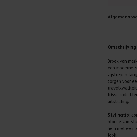
Algemeen wa
Omschrijving
Broek van merk
Je wilt natuur
een moderne, s
Daarom geven 
zijstrepen lan
Lees altijd
zorgen voor ee
travelkwaliteit
Was kleding
frisse rode kl
buitenkant.
uitstraling.
Wees zuinig
genoeg.
Stylingtip
: c
Was zo koud
blouse van Stu
al prima.
hem met een ba
look.