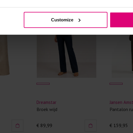
Kledingstukken
van het strijk
Customize
spijkerbroeken
niet gestreke
Twijfels? Wij
Dreamstar
Jansen Ams
Broek wijd
Pantalon ru
€ 89,99
€ 159,95