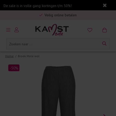
De sale is in volle gang: kortingen t/m 50%!
Gratis verzending in Nederland vanaf €75,-
Veilig online betalen
5% spaarbonus op jouw aankoop
Gratis verzending in Nederland vanaf €75,-
Home
/
Broek Mele wol
-50%