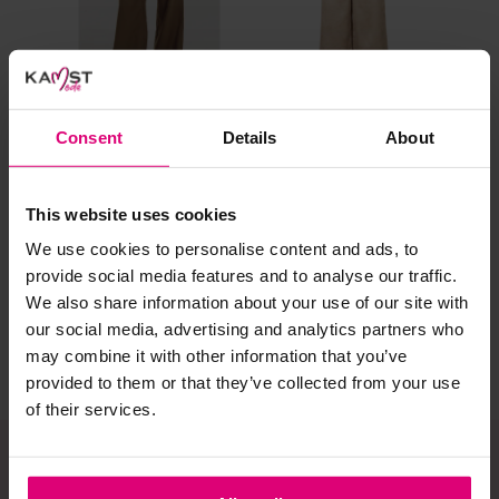
al prima.
Doe de wasmachine niet te vol. Dat voorkomt
kreuken/wrijving.
Gebruik een waszakje voor poreuze materialen en/of
artikelen met kraaltjes/steentjes.
Consent
Details
About
Selecteer het wasgoed op kleur en was met een passend
Harper & Yve
Freebird
Dr
wasmiddel.
Pantalon
Pantalon
Bro
This website uses cookies
We use cookies to personalise content and ads, to
Gebreide kledingstukken (met of zonder wol):
€ 99,99
€ 109,95
€ 
provide social media features and to analyse our traffic.
Allereerst: stel het wassen zo lang mogelijk uit.
We also share information about your use of our site with
our social media, advertising and analytics partners who
Was in de wasmachine op een wol-programma. Dit
voorkomt wrijving en pilling.
may combine it with other information that you’ve
provided to them or that they’ve collected from your use
Was zo koud mogelijk.
of their services.
Droog het kledingstuk liggend op een handdoek.
Controleer na het wassen op pilling en scheer het
kledingstuk indien nodig met een kledingtondeuse.