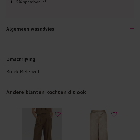
5% spaarbonus!
Algemeen wasadvies
Omschrijving
Broek Mele wol
Je wilt natuurlijk lang plezier hebben van je nieuwe kleding.
Daarom geven wij een aantal algemene was-tips:
Andere klanten kochten dit ook
Lees altijd eerst even het was-etiket.
Was kleding binnenste buiten. Dat beschermt de
buitenkant.
Wees zuinig met wasmiddel. Per kledingstuk is een drupje
genoeg.
Was zo koud mogelijk. Op 20 of 30 graden wassen is vaak