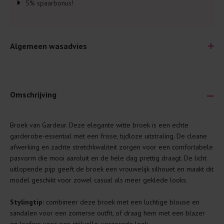
5% spaarbonus!
Algemeen wasadvies
Omschrijving
Je wilt natuurlijk lang plezier hebben van je nieuwe kleding.
Broek van Gardeur. Deze elegante witte broek is een echte
Daarom geven wij een aantal algemene was-tips:
garderobe-essential met een frisse, tijdloze uitstraling. De cleane
afwerking en zachte stretchkwaliteit zorgen voor een comfortabele
Lees altijd eerst even het was-etiket.
pasvorm die mooi aansluit en de hele dag prettig draagt. De licht
Was kleding binnenste buiten. Dat beschermt de
uitlopende pijp geeft de broek een vrouwelijk silhouet en maakt dit
buitenkant.
model geschikt voor zowel casual als meer geklede looks.
Wees zuinig met wasmiddel. Per kledingstuk is een drupje
Stylingtip:
combineer deze broek met een luchtige blouse en
genoeg.
sandalen voor een zomerse outfit, of draag hem met een blazer
Was zo koud mogelijk. Op 20 of 30 graden wassen is vaak