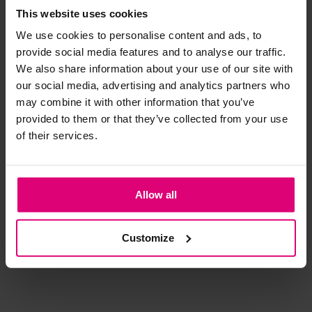
This website uses cookies
We use cookies to personalise content and ads, to
Strijkijzer/droogtrommel:
provide social media features and to analyse our traffic.
Kledingstukken met elastine zijn niet bestand tegen de hitte
We also share information about your use of our site with
van het strijkijzer en/of de droogtrommel. Ook in veel
our social media, advertising and analytics partners who
spijkerbroeken is elastine (stretch) verwerkt en mogen dus
may combine it with other information that you’ve
niet gestreken worden en/of in de droogtrommel.
provided to them or that they’ve collected from your use
of their services.
Twijfels? Wij staan klaar voor advies op maat.
Harper & Yve
Freebird
Dr
Allow all
Pantalon
Pantalon
Bro
€ 99,99
€ 109,95
€ 
Customize