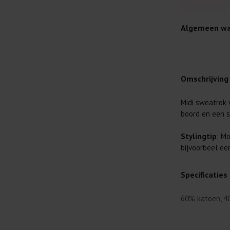
Algemeen wa
Omschrijving
Midi sweatrok 
Je wilt natuur
boord en een s
Daarom geven 
Lees altijd
Stylingtip
: M
bijvoorbeel ee
Was kleding
buitenkant.
Specificaties
Wees zuinig
genoeg.
60% katoen, 4
Was zo koud
al prima.