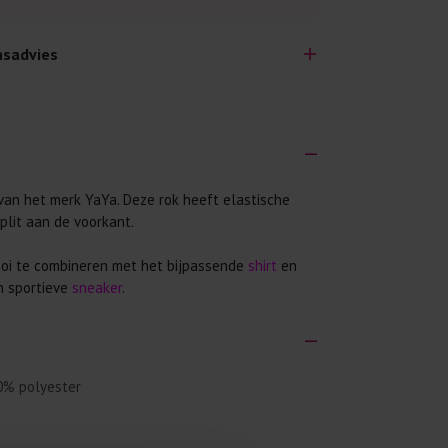
sadvies
van het merk YaYa. Deze rok heeft elastische
lijk lang plezier hebben van je nieuwe kleding.
plit aan de voorkant.
wij een aantal algemene was-tips:
 eerst even het was-etiket.
ooi te combineren met het bijpassende
shirt
en
n sportieve
sneaker
.
 binnenste buiten. Dat beschermt de
 met wasmiddel. Per kledingstuk is een drupje
0% polyester
 mogelijk. Op 20 of 30 graden wassen is vaak