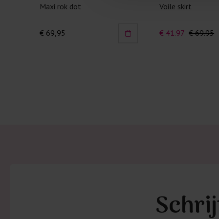
Maxi rok dot
Voile skirt
€ 69,95
€ 41.97
€ 69.95
Schrij