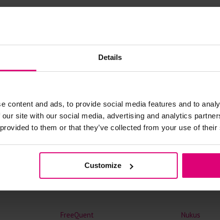
Doe de wasm
kreuken/wrij
Gebruik een
artikelen m
Selecteer h
- 40
%
- 50
%
Details
wasmiddel.
Gebreide kle
e content and ads, to provide social media features and to analy
Allereerst: 
 our site with our social media, advertising and analytics partn
Was in de 
 provided to them or that they’ve collected from your use of their
voorkomt wri
Was zo koud
Droog het k
Customize
Controleer 
kledingstuk
FreeQuent
Nukus
Strijkijzer/