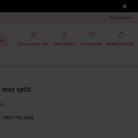
Spaarpunten
ow
Contacteer ons
Aanmelden
Favorieten
Winkelmandje
 met split
95
r:
GREY MELANGE