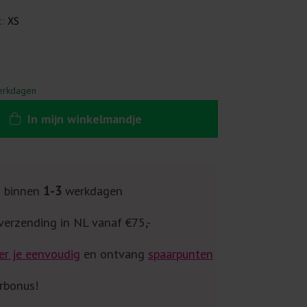
t:
XS
erkdagen
In
mijn
winkelmandje
g binnen
1-3
werkdagen
verzending in NL vanaf €75,-
er je eenvoudig
en ontvang
spaarpunten
rbonus!