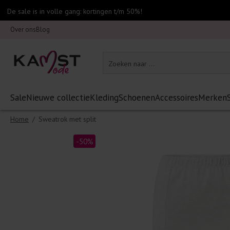
De sale is in volle gang: kortingen t/m 50%!
Over ons
Blog
Sale
Nieuwe collectie
Kleding
Schoenen
Accessoires
Merken
Home
/
Sweatrok met split
-50%