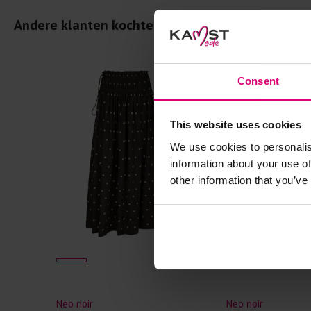
Andere klanten kochten dit ook
- 40
%
Consent
This website uses cookies
We use cookies to personalis
information about your use of
other information that you’ve
Neo noir
Neo noir