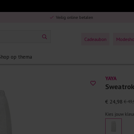
Gratis verzending in Nederland vanaf €75,-
Veilig online betalen
5% spaarbonus op jouw aankoop
Gratis verzending in Nederland vanaf €75,-
Cadeaubon
Modesh
Shop op thema
YAYA
Sweatrok
€ 24,98
€ 49,
Kies jouw kleu