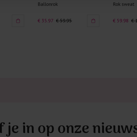
Ballonrok
Rok sweat
Kledingstukken
van het strijk
€ 35.97
€ 59.95
€ 59.98
€ 
spijkerbroeken
niet gestreke
Twijfels? Wij
f je in op onze nieuw