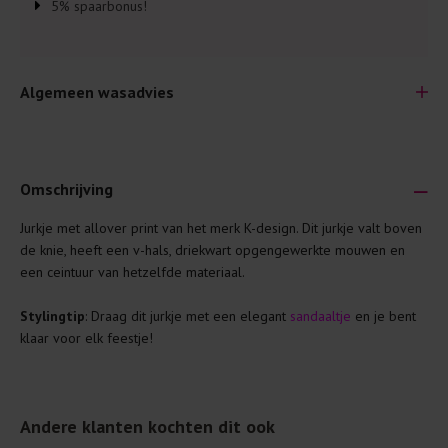
5% spaarbonus!
Algemeen wasadvies
Omschrijving
Jurkje met allover print van het merk K-design. Dit jurkje valt boven
Je wilt natuurlijk lang plezier hebben van je nieuwe kleding.
de knie, heeft een v-hals, driekwart opgengewerkte mouwen en
Daarom geven wij een aantal algemene was-tips:
een ceintuur van hetzelfde materiaal.
Lees altijd eerst even het was-etiket.
Stylingtip
: Draag dit jurkje met een elegant
sandaaltje
en je bent
Was kleding binnenste buiten. Dat beschermt de
klaar voor elk feestje!
buitenkant.
Wees zuinig met wasmiddel. Per kledingstuk is een drupje
genoeg.
Andere klanten kochten dit ook
Was zo koud mogelijk. Op 20 of 30 graden wassen is vaak