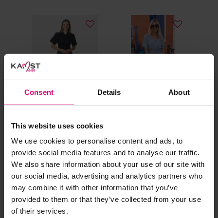
al prima.
Doe de wasmachine niet te vol. Dat voorkomt
kreuken/wrijving.
Gebruik een waszakje voor poreuze materialen en/of
artikelen met kraaltjes/steentjes.
Selecteer het wasgoed op kleur en was met een passend
wasmiddel.
Consent
Details
About
Gebreide kledingstukken (met of zonder wol):
This website uses cookies
Allereerst: stel het wassen zo lang mogelijk uit.
We use cookies to personalise content and ads, to
Neo noir
Azzurro
Azz
Was in de wasmachine op een wol-programma. Dit
provide social media features and to analyse our traffic.
Poplin jurk
Denimlook jurkje
Wik
voorkomt wrijving en pilling.
We also share information about your use of our site with
one size
Was zo koud mogelijk.
our social media, advertising and analytics partners who
€ 89,95
€ 49,99
€ 
Droog het kledingstuk liggend op een handdoek.
may combine it with other information that you’ve
provided to them or that they’ve collected from your use
Controleer na het wassen op pilling en scheer het
of their services.
kledingstuk indien nodig met een kledingtondeuse.