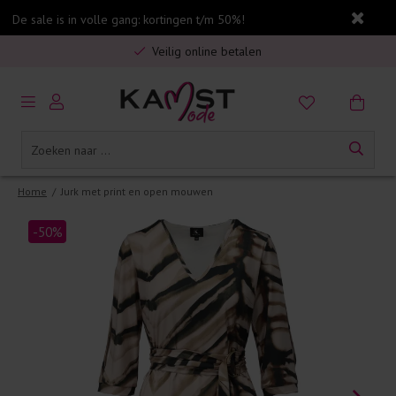
De sale is in volle gang: kortingen t/m 50%!
Gratis verzending in Nederland vanaf €75,-
Veilig online betalen
5% spaarbonus op jouw aankoop
Gratis verzending in Nederland vanaf €75,-
Home
/
Jurk met print en open mouwen
-50%