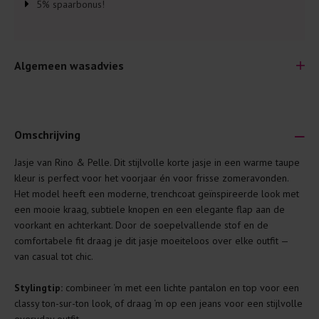
5% spaarbonus!
Algemeen wasadvies
Omschrijving
Jasje van Rino & Pelle. Dit stijlvolle korte jasje in een warme taupe
Je wilt natuurlijk lang plezier hebben van je nieuwe kleding.
kleur is perfect voor het voorjaar én voor frisse zomeravonden.
Daarom geven wij een aantal algemene was-tips:
Het model heeft een moderne, trenchcoat geïnspireerde look met
een mooie kraag, subtiele knopen en een elegante flap aan de
Lees altijd eerst even het was-etiket.
voorkant en achterkant. Door de soepelvallende stof en de
Was kleding binnenste buiten. Dat beschermt de
comfortabele fit draag je dit jasje moeiteloos over elke outfit —
buitenkant.
van casual tot chic.
Wees zuinig met wasmiddel. Per kledingstuk is een drupje
Stylingtip:
combineer ‘m met een lichte pantalon en top voor een
genoeg.
classy ton-sur-ton look, of draag ‘m op een jeans voor een stijlvolle
Was zo koud mogelijk. Op 20 of 30 graden wassen is vaak