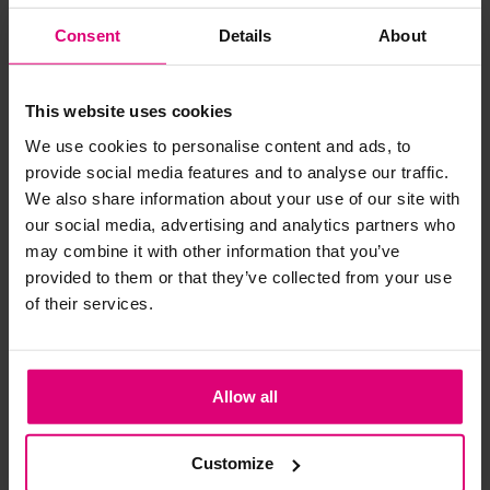
65% viscose, 35% polyester
Consent
Details
About
Strijkijzer/droogtrommel:
Kledingstukken met elastine zijn niet bestand tegen de hitte
This website uses cookies
van het strijkijzer en/of de droogtrommel. Ook in veel
Andere klanten kochten dit ook
We use cookies to personalise content and ads, to
spijkerbroeken is elastine (stretch) verwerkt en mogen dus
provide social media features and to analyse our traffic.
niet gestreken worden en/of in de droogtrommel.
We also share information about your use of our site with
- 50
%
- 50
%
- 
Twijfels? Wij staan klaar voor advies op maat.
our social media, advertising and analytics partners who
may combine it with other information that you’ve
provided to them or that they’ve collected from your use
of their services.
Allow all
Customize
Object
Beaumont
Dis