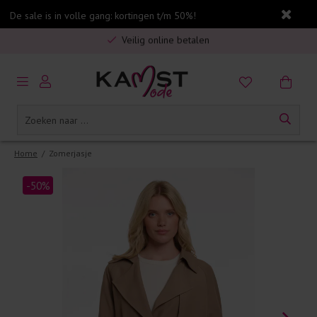
De sale is in volle gang: kortingen t/m 50%!
Veilig online betalen
5% spaarbonus op jouw aankoop
Gratis verzending in Nederland vanaf €75,-
Home
/
Zomerjasje
-50%