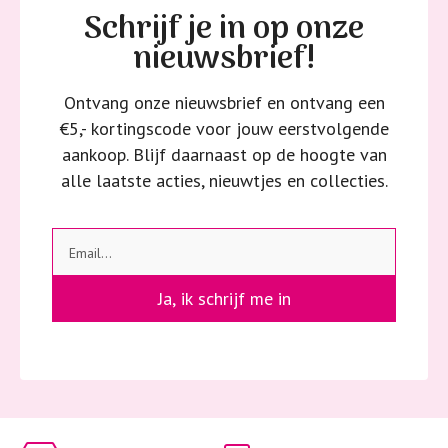
Schrijf je in op onze
nieuwsbrief!
Strijkijzer/droogtrommel:
Kledingstukken met elastine zijn niet bestand tegen de hitte
Ontvang onze nieuwsbrief en ontvang een
van het strijkijzer en/of de droogtrommel. Ook in veel
€5,- kortingscode voor jouw eerstvolgende
spijkerbroeken is elastine (stretch) verwerkt en mogen dus
aankoop. Blijf daarnaast op de hoogte van
niet gestreken worden en/of in de droogtrommel.
alle laatste acties, nieuwtjes en collecties.
Twijfels? Wij staan klaar voor advies op maat.
Ja, ik schrijf me in