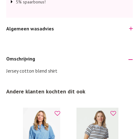
5% spaarbonus!
Algemeen wasadvies
Omschrijving
Jersey cotton blend shirt
Je wilt natuurlijk lang plezier hebben van je nieuwe kleding.
Daarom geven wij een aantal algemene was-tips:
Andere klanten kochten dit ook
Lees altijd eerst even het was-etiket.
Was kleding binnenste buiten. Dat beschermt de
buitenkant.
Wees zuinig met wasmiddel. Per kledingstuk is een drupje
genoeg.
Was zo koud mogelijk. Op 20 of 30 graden wassen is vaak