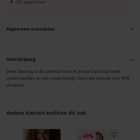
5% spaarbonus!
Algemeen wasadvies
Omschrijving
Deze Yaya top is de perfecte basic in je kast. Deze top heeft
Je wilt natuurlijk lang plezier hebben van je nieuwe kleding.
smalle bandjes en een ronde halslijn. Deze top bestaat voor 95%
Daarom geven wij een aantal algemene was-tips:
uit katoen.
Lees altijd eerst even het was-etiket.
Was kleding binnenste buiten. Dat beschermt de
buitenkant.
Andere klanten kochten dit ook
Wees zuinig met wasmiddel. Per kledingstuk is een drupje
genoeg.
- 40
%
- 
Was zo koud mogelijk. Op 20 of 30 graden wassen is vaak