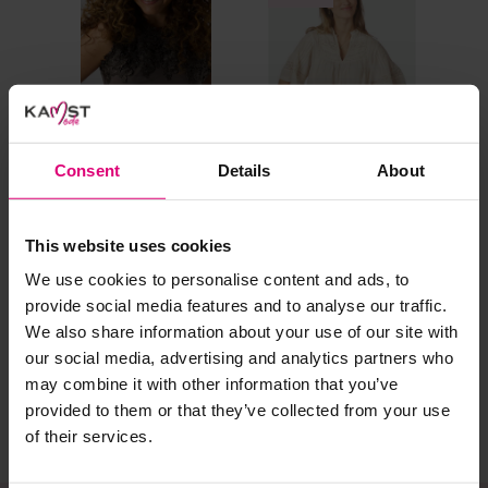
al prima.
Doe de wasmachine niet te vol. Dat voorkomt
kreuken/wrijving.
Gebruik een waszakje voor poreuze materialen en/of
artikelen met kraaltjes/steentjes.
Selecteer het wasgoed op kleur en was met een passend
Consent
Details
About
wasmiddel.
This website uses cookies
Label Dot
Neo noir
Stu
Gebreide kledingstukken (met of zonder wol):
Top kant mouwloos
Voile blouse
Le
We use cookies to personalise content and ads, to
Allereerst: stel het wassen zo lang mogelijk uit.
provide social media features and to analyse our traffic.
€ 35.97
€ 
Was in de wasmachine op een wol-programma. Dit
€ 89,95
We also share information about your use of our site with
€ 59.95
€ 
voorkomt wrijving en pilling.
our social media, advertising and analytics partners who
Was zo koud mogelijk.
may combine it with other information that you’ve
provided to them or that they’ve collected from your use
Droog het kledingstuk liggend op een handdoek.
of their services.
Controleer na het wassen op pilling en scheer het
kledingstuk indien nodig met een kledingtondeuse.