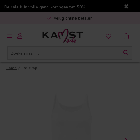
De sale is in volle gang: kortingen t/m 50%!
Gratis verzending in Nederland vanaf €75,-
Veilig online betalen
5% spaarbonus op jouw aankoop
Gratis verzending in Nederland vanaf €75,-
Home
/
Basic top