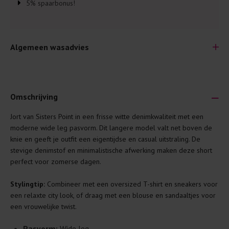
5% spaarbonus!
Algemeen wasadvies
Omschrijving
Jort van Sisters Point in een frisse witte denimkwaliteit met een
Je wilt natuurlijk lang plezier hebben van je nieuwe kleding.
moderne wide leg pasvorm. Dit langere model valt net boven de
Daarom geven wij een aantal algemene was-tips:
knie en geeft je outfit een eigentijdse en casual uitstraling. De
stevige denimstof en minimalistische afwerking maken deze short
Lees altijd eerst even het was-etiket.
perfect voor zomerse dagen.
Was kleding binnenste buiten. Dat beschermt de
buitenkant.
Stylingtip:
Combineer met een oversized T-shirt en sneakers voor
een relaxte city look, of draag met een blouse en sandaaltjes voor
Wees zuinig met wasmiddel. Per kledingstuk is een drupje
een vrouwelijke twist.
genoeg.
Was zo koud mogelijk. Op 20 of 30 graden wassen is vaak
Pasvorm:
Wide leg