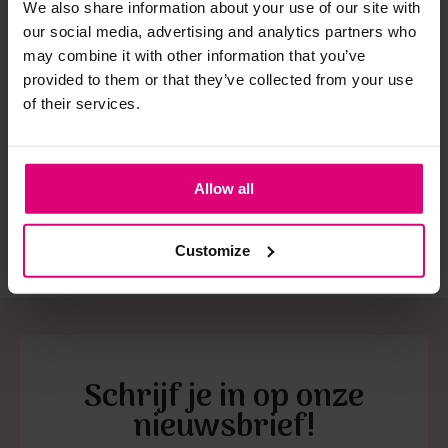
We also share information about your use of our site with
our social media, advertising and analytics partners who
Strijkijzer/droogtrommel:
may combine it with other information that you’ve
provided to them or that they’ve collected from your use
Sisters Point
Neo noir
Ann
Kledingstukken met elastine zijn niet bestand tegen de hitte
of their services.
jeans jort
Short denim
Sho
van het strijkijzer en/of de droogtrommel. Ook in veel
spijkerbroeken is elastine (stretch) verwerkt en mogen dus
€ 34.98
€ 
€ 59,95
niet gestreken worden en/of in de droogtrommel.
€ 69.95
€ 
Allow all
Twijfels? Wij staan klaar voor advies op maat.
Customize
Schrijf je in op onze
nieuwsbrief!