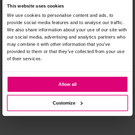
This website uses cookies
We use cookies to personalise content and ads, to
Strijkijzer/droogtrommel:
provide social media features and to analyse our traffic.
Kledingstukken met elastine zijn niet bestand tegen de hitte
We also share information about your use of our site with
van het strijkijzer en/of de droogtrommel. Ook in veel
our social media, advertising and analytics partners who
spijkerbroeken is elastine (stretch) verwerkt en mogen dus
may combine it with other information that you’ve
niet gestreken worden en/of in de droogtrommel.
provided to them or that they’ve collected from your use
of their services.
Twijfels? Wij staan klaar voor advies op maat.
Pom Amsterdam
Cambio
Ca
Allow all
Jeans barrel studs
Barrel bruin
Jea
a-l
€ 159,00
€ 169,90
€ 
Customize