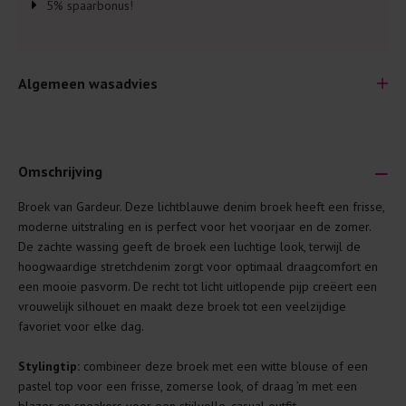
5% spaarbonus!
Algemeen wasadvies
Omschrijving
Broek van Gardeur. Deze lichtblauwe denim broek heeft een frisse,
Je wilt natuurlijk lang plezier hebben van je nieuwe kleding.
moderne uitstraling en is perfect voor het voorjaar en de zomer.
Daarom geven wij een aantal algemene was-tips:
De zachte wassing geeft de broek een luchtige look, terwijl de
hoogwaardige stretchdenim zorgt voor optimaal draagcomfort en
Lees altijd eerst even het was-etiket.
een mooie pasvorm. De recht tot licht uitlopende pijp creëert een
Was kleding binnenste buiten. Dat beschermt de
vrouwelijk silhouet en maakt deze broek tot een veelzijdige
buitenkant.
favoriet voor elke dag.
Wees zuinig met wasmiddel. Per kledingstuk is een drupje
Stylingtip:
combineer deze broek met een witte blouse of een
genoeg.
pastel top voor een frisse, zomerse look, of draag ’m met een
Was zo koud mogelijk. Op 20 of 30 graden wassen is vaak