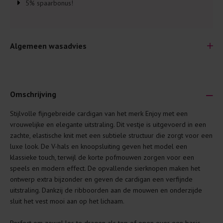
5% spaarbonus!
Algemeen wasadvies
Omschrijving
Stijlvolle fijngebreide cardigan van het merk Enjoy met een
Je wilt natuurlijk lang plezier hebben van je nieuwe kleding.
vrouwelijke en elegante uitstraling. Dit vestje is uitgevoerd in een
Daarom geven wij een aantal algemene was-tips:
zachte, elastische knit met een subtiele structuur die zorgt voor een
luxe look. De V-hals en knoopsluiting geven het model een
Lees altijd eerst even het was-etiket.
klassieke touch, terwijl de korte pofmouwen zorgen voor een
Was kleding binnenste buiten. Dat beschermt de
speels en modern effect. De opvallende sierknopen maken het
buitenkant.
ontwerp extra bijzonder en geven de cardigan een verfijnde
uitstraling. Dankzij de ribboorden aan de mouwen en onderzijde
Wees zuinig met wasmiddel. Per kledingstuk is een drupje
sluit het vest mooi aan op het lichaam.
genoeg.
Was zo koud mogelijk. Op 20 of 30 graden wassen is vaak