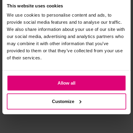
This website uses cookies
- 40
%
- 
We use cookies to personalise content and ads, to
Strijkijzer/droogtrommel:
provide social media features and to analyse our traffic.
Kledingstukken met elastine zijn niet bestand tegen de hitte
We also share information about your use of our site with
van het strijkijzer en/of de droogtrommel. Ook in veel
our social media, advertising and analytics partners who
spijkerbroeken is elastine (stretch) verwerkt en mogen dus
may combine it with other information that you’ve
niet gestreken worden en/of in de droogtrommel.
provided to them or that they’ve collected from your use
of their services.
Twijfels? Wij staan klaar voor advies op maat.
FreeQuent
Enjoy
Mon
Allow all
Cape vestje fijnbrei
Bolero ajour
Ve
€ 26.99
€ 
€ 69,95
Customize
€ 44.99
€ 