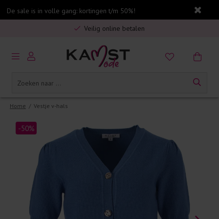
De sale is in volle gang: kortingen t/m 50%!
Gratis verzending in Nederland vanaf €75,-
Veilig online betalen
5% spaarbonus op jouw aankoop
Gratis verzending in Nederland vanaf €75,-
Home
/
Vestje v-hals
-50%