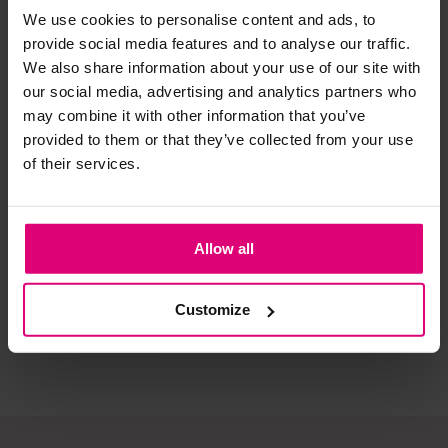
We use cookies to personalise content and ads, to
provide social media features and to analyse our traffic.
Strijkijzer/droogtrommel:
We also share information about your use of our site with
Kledingstukken met elastine zijn niet bestand tegen de hitte
our social media, advertising and analytics partners who
van het strijkijzer en/of de droogtrommel. Ook in veel
may combine it with other information that you’ve
spijkerbroeken is elastine (stretch) verwerkt en mogen dus
provided to them or that they’ve collected from your use
niet gestreken worden en/of in de droogtrommel.
of their services.
Twijfels? Wij staan klaar voor advies op maat.
FreeQuent
Enjoy
Ra
Cape vestje fijnbrei
Bolero ajour
Ves
Allow all
€ 26.99
€ 
€ 69,95
€ 44.99
€ 
Customize