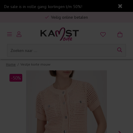
De sale is in volle gang: kortingen t/m 50%!
Gratis verzending in Nederland vanaf €75,-
Veilig online betalen
5% spaarbonus op jouw aankoop
Gratis verzending in Nederland vanaf €75,-
Home
/
Vestje korte mouw
-50%