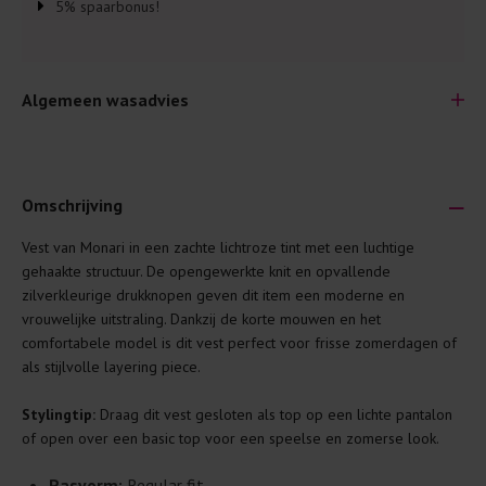
5% spaarbonus!
Algemeen wasadvies
Omschrijving
Vest van Monari in een zachte lichtroze tint met een luchtige
Je wilt natuurlijk lang plezier hebben van je nieuwe kleding.
gehaakte structuur. De opengewerkte knit en opvallende
Daarom geven wij een aantal algemene was-tips:
zilverkleurige drukknopen geven dit item een moderne en
vrouwelijke uitstraling. Dankzij de korte mouwen en het
Lees altijd eerst even het was-etiket.
comfortabele model is dit vest perfect voor frisse zomerdagen of
Was kleding binnenste buiten. Dat beschermt de
als stijlvolle layering piece.
buitenkant.
Stylingtip:
Draag dit vest gesloten als top op een lichte pantalon
Wees zuinig met wasmiddel. Per kledingstuk is een drupje
of open over een basic top voor een speelse en zomerse look.
genoeg.
Was zo koud mogelijk. Op 20 of 30 graden wassen is vaak
Pasvorm:
Regular fit