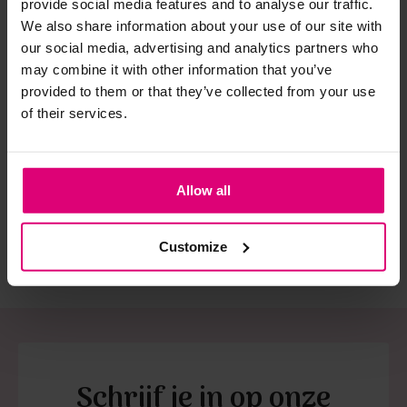
provide social media features and to analyse our traffic.
We also share information about your use of our site with
Strijkijzer/droogtrommel:
our social media, advertising and analytics partners who
may combine it with other information that you’ve
Kledingstukken met elastine zijn niet bestand tegen de hitte
provided to them or that they’ve collected from your use
van het strijkijzer en/of de droogtrommel. Ook in veel
FreeQuent
Enjoy
Mon
of their services.
spijkerbroeken is elastine (stretch) verwerkt en mogen dus
Cape vestje fijnbrei
Bolero ajour
Ve
niet gestreken worden en/of in de droogtrommel.
€ 26.99
€ 
Twijfels? Wij staan klaar voor advies op maat.
€ 69,95
Allow all
€ 44.99
€ 
Customize
Schrijf je in op onze