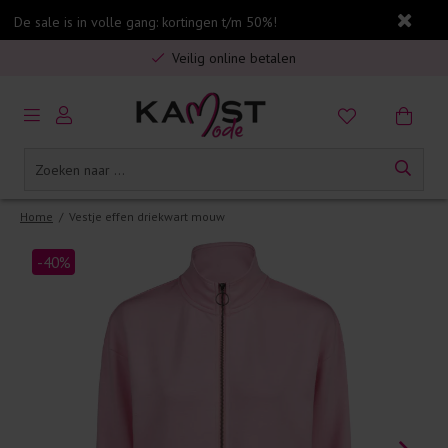
De sale is in volle gang: kortingen t/m 50%!
Gratis verzending in Nederland vanaf €75,-
Veilig online betalen
5% spaarbonus op jouw aankoop
Gratis verzending in Nederland vanaf €75,-
Home
/
Vestje effen driekwart mouw
-40%