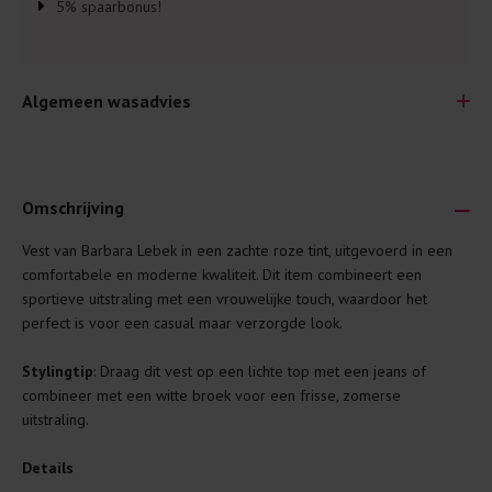
5% spaarbonus!
Algemeen wasadvies
Omschrijving
Vest van Barbara Lebek in een zachte roze tint, uitgevoerd in een
Je wilt natuurlijk lang plezier hebben van je nieuwe kleding.
comfortabele en moderne kwaliteit. Dit item combineert een
Daarom geven wij een aantal algemene was-tips:
sportieve uitstraling met een vrouwelijke touch, waardoor het
perfect is voor een casual maar verzorgde look.
Lees altijd eerst even het was-etiket.
Was kleding binnenste buiten. Dat beschermt de
Stylingtip
: Draag dit vest op een lichte top met een jeans of
buitenkant.
combineer met een witte broek voor een frisse, zomerse
uitstraling.
Wees zuinig met wasmiddel. Per kledingstuk is een drupje
genoeg.
Details
Was zo koud mogelijk. Op 20 of 30 graden wassen is vaak