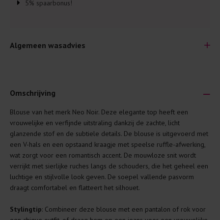
5% spaarbonus!
Algemeen wasadvies
Omschrijving
Blouse van het merk Neo Noir. Deze elegante top heeft een
Je wilt natuurlijk lang plezier hebben van je nieuwe kleding.
vrouwelijke en verfijnde uitstraling dankzij de zachte, licht
Daarom geven wij een aantal algemene was-tips:
glanzende stof en de subtiele details. De blouse is uitgevoerd met
een V-hals en een opstaand kraagje met speelse ruffle-afwerking,
Lees altijd eerst even het was-etiket.
wat zorgt voor een romantisch accent. De mouwloze snit wordt
Was kleding binnenste buiten. Dat beschermt de
verrijkt met sierlijke ruches langs de schouders, die het geheel een
buitenkant.
luchtige en stijlvolle look geven. De soepel vallende pasvorm
draagt comfortabel en flatteert het silhouet.
Wees zuinig met wasmiddel. Per kledingstuk is een drupje
genoeg.
Stylingtip
: Combineer deze blouse met een pantalon of rok voor
Was zo koud mogelijk. Op 20 of 30 graden wassen is vaak