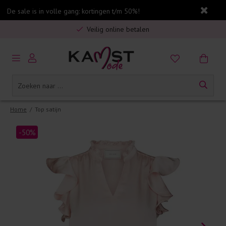
De sale is in volle gang: kortingen t/m 50%!
Gratis verzending in Nederland vanaf €75,-
Veilig online betalen
5% spaarbonus op jouw aankoop
Gratis verzending in Nederland vanaf €75,-
Home
/
Top satijn
-50%