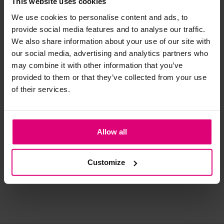
This website uses cookies
We use cookies to personalise content and ads, to
Strijkijzer/droogtrommel:
provide social media features and to analyse our traffic.
We also share information about your use of our site with
Kledingstukken met elastine zijn niet bestand tegen de hitte
our social media, advertising and analytics partners who
van het strijkijzer en/of de droogtrommel. Ook in veel
may combine it with other information that you’ve
spijkerbroeken is elastine (stretch) verwerkt en mogen dus
provided to them or that they’ve collected from your use
niet gestreken worden en/of in de droogtrommel.
of their services.
Twijfels? Wij staan klaar voor advies op maat.
Neo noir
Harper & Yve
Har
Blouse streep
T-shirt frontprint
T-s
Allow all
€ 69,95
€ 69,99
€ 
Customize