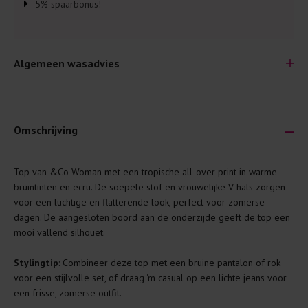
5% spaarbonus!
Algemeen wasadvies
Omschrijving
Je wilt natuurlijk lang plezier hebben van je nieuwe kleding.
Top van &Co Woman met een tropische all-over print in warme
Daarom geven wij een aantal algemene was-tips:
bruintinten en ecru. De soepele stof en vrouwelijke V-hals zorgen
voor een luchtige en flatterende look, perfect voor zomerse
Lees altijd eerst even het was-etiket.
dagen. De aangesloten boord aan de onderzijde geeft de top een
Was kleding binnenste buiten. Dat beschermt de
mooi vallend silhouet.
buitenkant.
Stylingtip
: Combineer deze top met een bruine pantalon of rok
Wees zuinig met wasmiddel. Per kledingstuk is een drupje
voor een stijlvolle set, of draag ‘m casual op een lichte jeans voor
genoeg.
een frisse, zomerse outfit.
Was zo koud mogelijk. Op 20 of 30 graden wassen is vaak