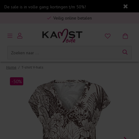
De sale is in volle gang: kortingen t/m 50%!
Gratis verzending in Nederland vanaf €75,-
Veilig online betalen
5% spaarbonus op jouw aankoop
Gratis verzending in Nederland vanaf €75,-
Home
/
T-shirt V-hals
-50%