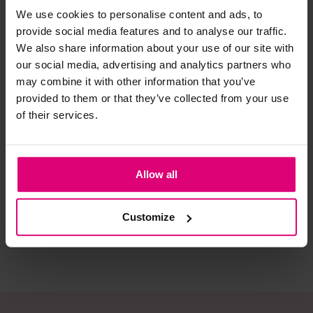
We use cookies to personalise content and ads, to
provide social media features and to analyse our traffic.
Strijkijzer/droogtrommel:
We also share information about your use of our site with
Kledingstukken met elastine zijn niet bestand tegen de hitte
our social media, advertising and analytics partners who
van het strijkijzer en/of de droogtrommel. Ook in veel
may combine it with other information that you’ve
spijkerbroeken is elastine (stretch) verwerkt en mogen dus
provided to them or that they’ve collected from your use
niet gestreken worden en/of in de droogtrommel.
of their services.
Twijfels? Wij staan klaar voor advies op maat.
Neo noir
Harper & Yve
Har
Blouse streep
T-shirt frontprint
T-s
Allow all
€ 69,95
€ 69,99
€ 
Customize