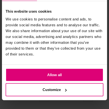
Andere klanten kochten dit ook
This website uses cookies
Strijkijzer/droogtrommel:
We use cookies to personalise content and ads, to
Kledingstukken met elastine zijn niet bestand tegen de hitte
provide social media features and to analyse our traffic.
van het strijkijzer en/of de droogtrommel. Ook in veel
We also share information about your use of our site with
spijkerbroeken is elastine (stretch) verwerkt en mogen dus
our social media, advertising and analytics partners who
niet gestreken worden en/of in de droogtrommel.
may combine it with other information that you’ve
Twijfels? Wij staan klaar voor advies op maat.
provided to them or that they’ve collected from your use
of their services.
Allow all
Neo noir
Harper & Yve
Har
Blouse streep
T-shirt frontprint
T-s
Customize
€ 69,95
€ 69,99
€ 