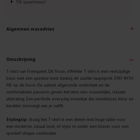
5% spaarbonus!
Algemeen wasadvies
Omschrijving
T-shirt van Freequent. Dit frisse, offwhite T-shirt is een veelzijdige
Je wilt natuurlijk lang plezier hebben van je nieuwe kleding.
basic met een speelse twist dankzij de zachte taupeprint
STAY WITH
Daarom geven wij een aantal algemene was-tips:
ME
op de borst. De subtiel afgeronde onderkant en de
comfortabele pasvorm geven het item een vrouwelijke, relaxte
Lees altijd eerst even het was-etiket.
uitstraling. Een perfecte everyday essential die moeiteloos kleur en
Was kleding binnenste buiten. Dat beschermt de
karakter toevoegt aan je outfit.
buitenkant.
Stylingtip:
draag het T-shirt in een denim met hoge taille voor
Wees zuinig met wasmiddel. Per kledingstuk is een drupje
een moderne, casual look, of style ’m onder een blazer voor een
genoeg.
sportief-chique combinatie.
Was zo koud mogelijk. Op 20 of 30 graden wassen is vaak