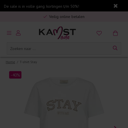
De sale is in volle gang: kortingen t/m 50%!
Gratis verzending in Nederland vanaf €75,-
Veilig online betalen
5% spaarbonus op jouw aankoop
Gratis verzending in Nederland vanaf €75,-
Home
/
T-shirt Stay
-40%