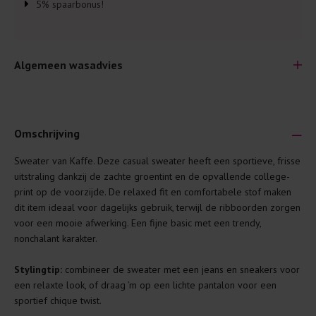
5% spaarbonus!
Algemeen wasadvies
Omschrijving
Sweater van Kaffe. Deze casual sweater heeft een sportieve, frisse
Je wilt natuurlijk lang plezier hebben van je nieuwe kleding.
uitstraling dankzij de zachte groentint en de opvallende college-
Daarom geven wij een aantal algemene was-tips:
print op de voorzijde. De relaxed fit en comfortabele stof maken
dit item ideaal voor dagelijks gebruik, terwijl de ribboorden zorgen
Lees altijd eerst even het was-etiket.
voor een mooie afwerking. Een fijne basic met een trendy,
Was kleding binnenste buiten. Dat beschermt de
nonchalant karakter.
buitenkant.
Stylingtip:
combineer de sweater met een jeans en sneakers voor
Wees zuinig met wasmiddel. Per kledingstuk is een drupje
een relaxte look, of draag ’m op een lichte pantalon voor een
genoeg.
sportief chique twist.
Was zo koud mogelijk. Op 20 of 30 graden wassen is vaak