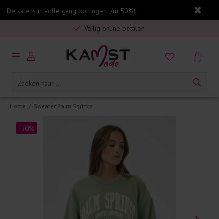
De sale is in volle gang: kortingen t/m 50%!
Gratis verzending in Nederland vanaf €75,-
Veilig online betalen
5% spaarbonus op jouw aankoop
Gratis verzending in Nederland vanaf €75,-
Home
/
Sweater Palm Springs
-50%