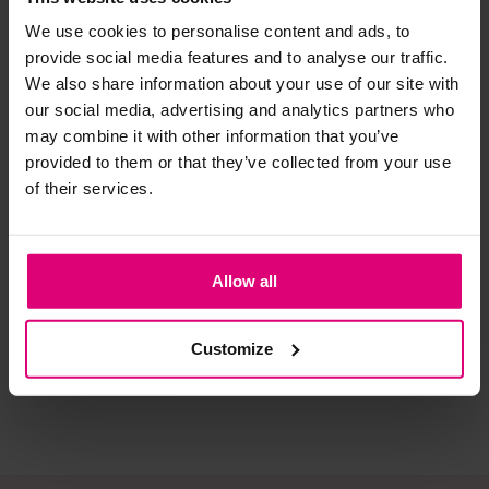
We use cookies to personalise content and ads, to
Strijkijzer/droogtrommel:
provide social media features and to analyse our traffic.
We also share information about your use of our site with
Kledingstukken met elastine zijn niet bestand tegen de hitte
our social media, advertising and analytics partners who
van het strijkijzer en/of de droogtrommel. Ook in veel
may combine it with other information that you’ve
spijkerbroeken is elastine (stretch) verwerkt en mogen dus
provided to them or that they’ve collected from your use
niet gestreken worden en/of in de droogtrommel.
of their services.
Twijfels? Wij staan klaar voor advies op maat.
Jansen Amsterdam
YAYA
YA
Pullover
Fijngebreid
Op
Allow all
voor/achter
oversized T-shirt
me
€ 48.97
€ 89,95
€ 
€ 69.95
Customize