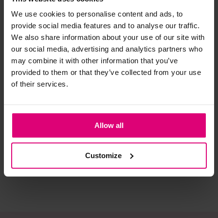
We use cookies to personalise content and ads, to
Strijkijzer/droogtrommel:
provide social media features and to analyse our traffic.
We also share information about your use of our site with
Kledingstukken met elastine zijn niet bestand tegen de hitte
our social media, advertising and analytics partners who
van het strijkijzer en/of de droogtrommel. Ook in veel
may combine it with other information that you’ve
spijkerbroeken is elastine (stretch) verwerkt en mogen dus
provided to them or that they’ve collected from your use
niet gestreken worden en/of in de droogtrommel.
of their services.
Twijfels? Wij staan klaar voor advies op maat.
Harper & Yve
Pom Amsterdam
Obj
Polo sweater
Sweater backprint
V-h
Allow all
streep
studio
€ 89,99
€ 119,00
€ 
Customize