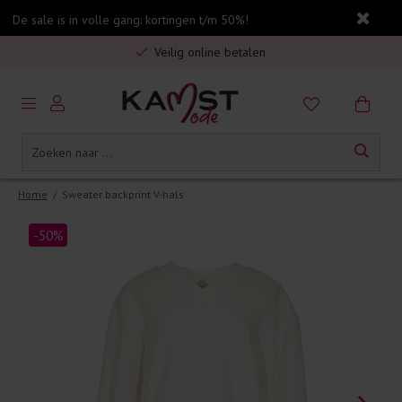
De sale is in volle gang: kortingen t/m 50%!
Gratis verzending in Nederland vanaf €75,-
Veilig online betalen
5% spaarbonus op jouw aankoop
Gratis verzending in Nederland vanaf €75,-
Home
/
Sweater backprint V-hals
-50%