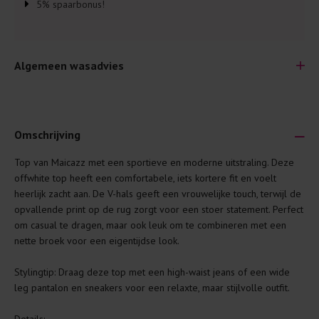
5% spaarbonus!
Algemeen wasadvies
Omschrijving
Top van Maicazz met een sportieve en moderne uitstraling. Deze
Je wilt natuurlijk lang plezier hebben van je nieuwe kleding.
offwhite top heeft een comfortabele, iets kortere fit en voelt
Daarom geven wij een aantal algemene was-tips:
heerlijk zacht aan. De V-hals geeft een vrouwelijke touch, terwijl de
opvallende print op de rug zorgt voor een stoer statement. Perfect
Lees altijd eerst even het was-etiket.
om casual te dragen, maar ook leuk om te combineren met een
Was kleding binnenste buiten. Dat beschermt de
nette broek voor een eigentijdse look.
buitenkant.
Stylingtip: Draag deze top met een high-waist jeans of een wide
Wees zuinig met wasmiddel. Per kledingstuk is een drupje
leg pantalon en sneakers voor een relaxte, maar stijlvolle outfit.
genoeg.
Was zo koud mogelijk. Op 20 of 30 graden wassen is vaak