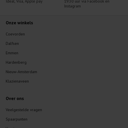
Ideal, Visa, Apple pay
19:30 uur via Facebook en 
Instagram
Onze winkels
Coevorden
Dalfsen
Emmen
Hardenberg
Nieuw-Amsterdam
Klazienaveen
Over ons
Veelgestelde vragen
Spaarpunten