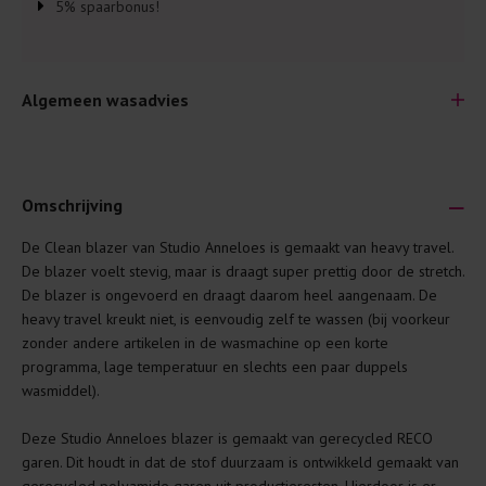
5% spaarbonus!
Algemeen wasadvies
Omschrijving
De Clean blazer van Studio Anneloes is gemaakt van heavy travel.
Je wilt natuurlijk lang plezier hebben van je nieuwe kleding.
De blazer voelt stevig, maar is draagt super prettig door de stretch.
Daarom geven wij een aantal algemene was-tips:
De blazer is ongevoerd en draagt daarom heel aangenaam. De
heavy travel kreukt niet, is eenvoudig zelf te wassen (bij voorkeur
Lees altijd eerst even het was-etiket.
zonder andere artikelen in de wasmachine op een korte
Was kleding binnenste buiten. Dat beschermt de
programma, lage temperatuur en slechts een paar duppels
buitenkant.
wasmiddel).
Wees zuinig met wasmiddel. Per kledingstuk is een drupje
Deze Studio Anneloes blazer is gemaakt van gerecycled RECO
genoeg.
garen. Dit houdt in dat de stof duurzaam is ontwikkeld gemaakt van
Was zo koud mogelijk. Op 20 of 30 graden wassen is vaak