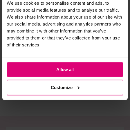
We use cookies to personalise content and ads, to
provide social media features and to analyse our traffic.
Strijkijzer/droogtrommel:
We also share information about your use of our site with
our social media, advertising and analytics partners who
Kledingstukken met elastine zijn niet bestand tegen de hitte
may combine it with other information that you’ve
van het strijkijzer en/of de droogtrommel. Ook in veel
provided to them or that they’ve collected from your use
spijkerbroeken is elastine (stretch) verwerkt en mogen dus
of their services.
niet gestreken worden en/of in de droogtrommel.
Harper & Yve
Freebird
Dr
Twijfels? Wij staan klaar voor advies op maat.
Pantalon
Pantalon
Bro
Allow all
€ 99,99
€ 109,95
€ 
Customize