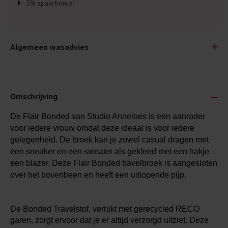
5% spaarbonus!
Algemeen wasadvies
Omschrijving
De Flair Bonded van Studio Anneloes is een aanrader
Je wilt natuurlijk lang plezier hebben van je nieuwe kleding.
voor iedere vrouw omdat deze ideaal is voor iedere
Daarom geven wij een aantal algemene was-tips:
gelegenheid. De broek kan je zowel casual dragen met
Lees altijd eerst even het was-etiket.
een sneaker en een sweater als gekleed met een hakje
een blazer. Deze Flair Bonded travelbroek is aangesloten
Was kleding binnenste buiten. Dat beschermt de
over het bovenbeen en heeft een uitlopende pijp.
buitenkant.
Wees zuinig met wasmiddel. Per kledingstuk is een drupje
genoeg.
De Bonded Travelstof, verrijkt met gerecycled RECO
garen, zorgt ervoor dat je er altijd verzorgd uitziet. Deze
Was zo koud mogelijk. Op 20 of 30 graden wassen is vaak