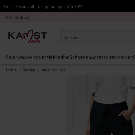
De sale is in volle gang: kortingen t/m 50%!
Over ons
Blog
Sale
Nieuwe collectie
Kleding
Schoenen
Accessoires
Merken
Home
/
Startup summer trouser