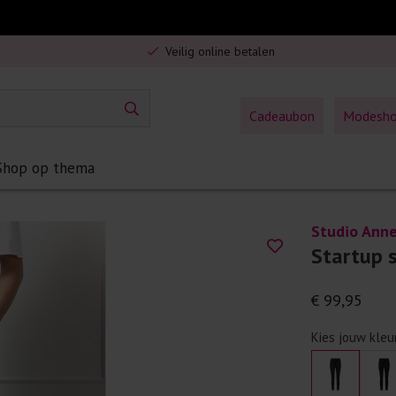
Gratis verzending in Nederland vanaf €75,-
Veilig online betalen
5% spaarbonus op jouw aankoop
Gratis verzending in Nederland vanaf €75,-
Cadeaubon
Modesh
Shop op thema
Studio Ann
Startup 
€ 99,95
Kies jouw kleu