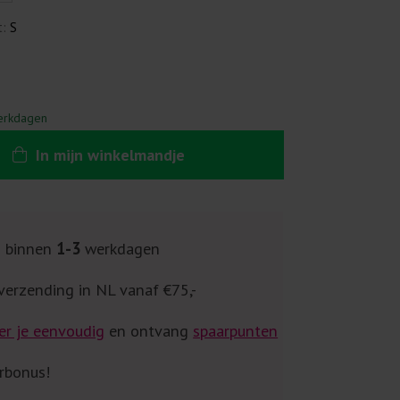
t:
S
erkdagen
In
mijn
winkelmandje
g binnen
1-3
werkdagen
verzending in NL vanaf €75,-
er je eenvoudig
en ontvang
spaarpunten
rbonus!