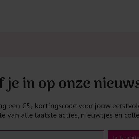
Kledingstukken
van het strijk
spijkerbroeken
niet gestreke
Twijfels? Wij
f je in op onze nieuw
 een €5,- kortingscode voor jouw eerstvol
e van alle laatste acties, nieuwtjes en colle
Ja, ik schri