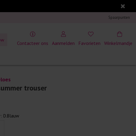
Spaarpunten
ow
Contacteer ons
Aanmelden
Favorieten
Winkelmandje
eloes
summer trouser
r:
D.Blauw