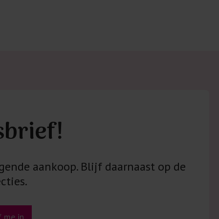
 met elastine zijn niet bestand tegen de hitte
ijzer en/of de droogtrommel. Ook in veel
 is elastine (stretch) verwerkt en mogen dus
n worden en/of in de droogtrommel.
 staan klaar voor advies op maat.
sbrief!
gende aankoop. Blijf daarnaast op de
cties.
jf me in