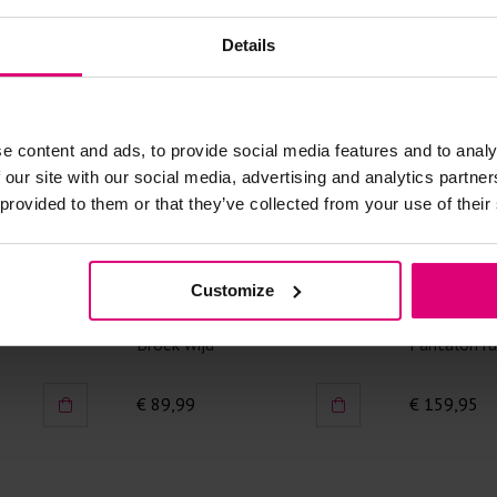
Doe de wasm
kreuken/wrij
Details
Gebruik een
artikelen m
Selecteer h
wasmiddel.
e content and ads, to provide social media features and to analy
 our site with our social media, advertising and analytics partn
Gebreide kle
 provided to them or that they’ve collected from your use of their
Allereerst: 
Was in de 
Customize
voorkomt wri
Dreamstar
Jansen Ams
Was zo koud
Broek wijd
Pantalon ru
Droog het k
€ 89,99
€ 159,95
Controleer 
kledingstuk
Strijkijzer/